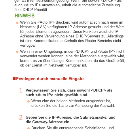
gemäß Ihrer Netzwerkumgebung. Wenn Sie sowohl <DHCP> als
auch <Auto IP> auswählen, erhält die automatische Zuweisung
über DHCP Priorität.
Wenn Sie <Auto IP> drücken, wird automatisch nach einer im
Netzwerk (LAN) verfügbaren IP-Adresse gesucht und der Wert
für jedes Element zugewiesen. Diese Funktion weist die IP-
Adresse ohne Verwendung eines DHCP-Servers zu. Allerdings
ist eine Kommunikation außerhalb des Router-Bereichs nicht
verfügbar.
Wenn in einer Umgebung, in der <DHCP> und <Auto IP> nicht
verwendet werden können, eine der Methoden ausgewählt wird,
kommt es zu überflüssiger Kommunikation, da das Gerät prüft,
ob der Dienst im Netzwerk verfügbar ist.
Festlegen durch manuelle Eingabe
1
Vergewissern Sie sich, dass sowohl <DHCP> als
auch <Auto IP> nicht gewählt sind.
Wenn eine der beiden Methoden ausgewählt ist,
drücken Sie die Taste zur Aufhebung der Auswahl.
2
Geben Sie die IP-Adresse, die Subnetzmaske, und
die Gateway-Adresse ein.
Drücken Sie die entsprechende Schaltfläche, und