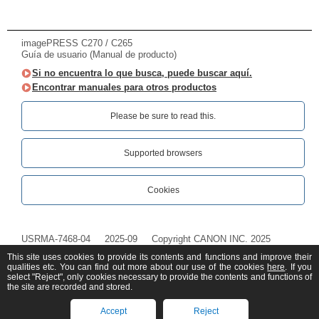
imagePRESS C270 / C265
Guía de usuario (Manual de producto)
Si no encuentra lo que busca, puede buscar aquí.
Encontrar manuales para otros productos
Please be sure to read this.‎
Supported browsers
Cookies
USRMA-7468-04
2025-09
Copyright CANON INC. 2025
This site uses cookies to provide its contents and functions and improve their
qualities etc. You can find out more about our use of the cookies
here
. If you
select "Reject", only cookies necessary to provide the contents and functions of
the site are recorded and stored.
Accept
Reject