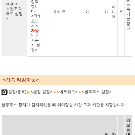
입력
<디바이
등
합니
아
스명/PIN
록
다
아니오
예
예
니
A
코드 설정
기
<PIN
오
>
본
코드
정
>: <
보
자동
>, <
사용
자 설
정>
<접속 타임아웃>
(설정/등록)
<환경 설정>
<네트워크>
<블루투스 설정>
블루투스 장치가 감지되었을 때 페어링할 시간 초과 시간을 지정합니다.
리
모
트
리
장
UI