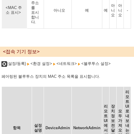
주소
아
아
<MAC 주
를
아니오
예
예
니
니
-
소 표시>
표시
오
오
합니
다.
<접속 기기 정보>
(설정/등록)
<환경 설정>
<네트워크>
<블루투스 설정>
페어링된 블루투스 장치의 MAC 주소 목록을 표시합니다.
리
모
트
리
장
UI
모
치
모
로
트
정
두
내
UI
보
가
보
설정
에
전
져
내
항목
DeviceAdmin
NetworkAdmin
설명
서
달
오
는