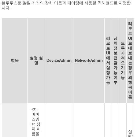
블루투스로 알릴 기기의 장치 이름과 페어링에 사용할 PIN 코드를 지정합
니다.
리
모
트
리
장
UI
모
치
모
로
트
정
두
내
UI
보
가
보
설정 설
에
전
져
내
항목
DeviceAdmin
NetworkAdmin
명
서
달
오
는
설
가
기
경
정
능
기
우
가
여
능
의
능
부
항
목
이
름
<디
바이
스명
>: 장
치 이
설
름을
정/