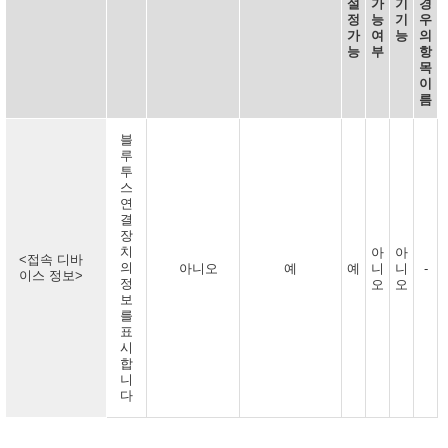
설
가
기
경
정
능
기
우
가
여
능
의
능
부
항
목
이
름
블
루
투
스
연
결
장
치
아
아
<접속 디바
의
아니오
예
예
니
니
-
이스 정보>
정
오
오
보
를
표
시
합
니
다