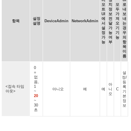
모
치
모
로
트
정
두
내
UI
보
가
보
설정
에
전
져
내
항목
DeviceAdmin
NetworkAdmin
설명
서
달
오
는
설
가
기
경
정
능
기
우
가
여
능
의
능
부
항
목
이
름
0
=
설
없
정/
음,
등
아
<접속 타임
1
록
아니오
예
예
니
C
아웃>
~
기
오
20
본
~
정
30
보
초