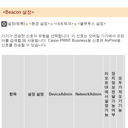
<Beacon 설정>
(설정/등록)
<환경 설정>
<네트워크>
<블루투스 설정>
기기가 전송한 신호의 유형을 선택합니다. 이 신호는 모바일 기기에서 프린
터를 검색할 때 사용됩니다. Canon PRINT Business용 신호와 AirPrint용
신호를 전송할 수 있습니다.
리
장
U
모
치
모
트
정
두
UI
보
가
에
전
져
항목
설정 설명
DeviceAdmin
NetworkAdmin
서
달
오
설
가
기
정
능
기
가
여
능
능
부