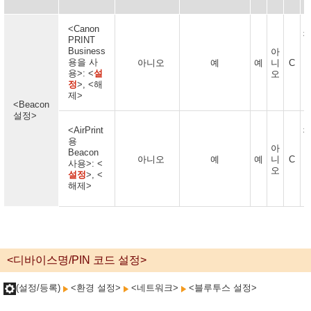
<Canon
정
PRINT
Business
아
용을 사
아니오
예
예
니
C
용>: <
설
오
정
>, <해
제>
<Beacon
설정>
<AirPrint
정
용
아
Beacon
아니오
예
예
니
C
사용>: <
오
설정
>, <
해제>
<디바이스명/PIN 코드 설정>
(설정/등록)
<환경 설정>
<네트워크>
<블루투스 설정>