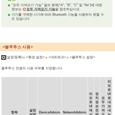
"모두 가져오기 기능" 열의 항목("A", "B", "C" 및 "No")에 대한
정보는
모두 가져오기 기능
을 참조하십시오.
기기를 구매한 시기에 따라 Bluetooth 기능을 사용하지 못할 수
도 있습니다.
<블루투스 사용>
(설정/등록)
<환경 설정>
<네트워크>
<블루투스 설정>
블루투스 연결의 사용 여부를 지정합니다.
리
모
트
리
장
UI
모
치
모
로
트
정
두
내
UI
보
가
보
설정
에
전
져
내
항목
DeviceAdmin
NetworkAdmin
설명
서
달
오
는