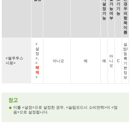
설
가
기
경
정
능
기
우
가
여
능
의
능
부
항
목
이
름
<
설
설
정/
정
등
아
<블루투스
>,
록
아니오
예
예
니
C
사용>
<
기
오
해
본
제
정
>
보
이를 <설정>으로 설정한 경우, <슬립모드시 소비전력>이 <많
음>으로 설정됩니다.