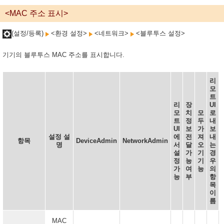
<MAC 주소 표시>
(설정/등록)
<환경 설정>
<네트워크>
<블루투스 설정>
기기의 블루투스 MAC 주소를 표시합니다.
리
모
트
리
장
UI
모
치
모
로
트
정
두
내
UI
보
가
보
설정 설
에
전
져
내
항목
DeviceAdmin
NetworkAdmin
명
서
달
오
는
설
가
기
경
정
능
기
우
가
여
능
의
능
부
항
목
이
름
MAC