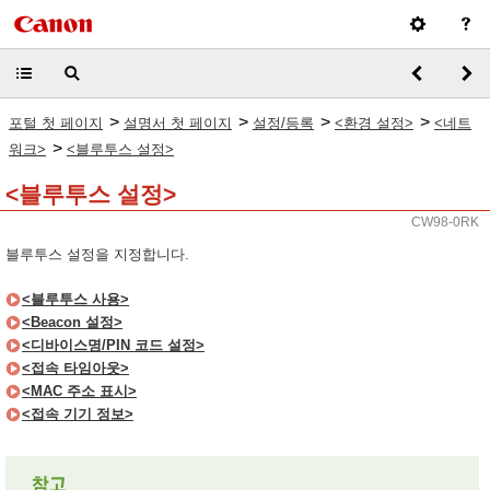
>
>
>
>
포털 첫 페이지
설명서 첫 페이지
설정/등록
<환경 설정>
<네트
>
워크>
<블루투스 설정>
<블루투스 설정>
CW98-0RK
블루투스 설정을 지정합니다.
<블루투스 사용>
<Beacon 설정>
<디바이스명/PIN 코드 설정>
<접속 타임아웃>
<MAC 주소 표시>
<접속 기기 정보>