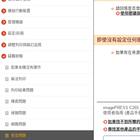
請回憶是否曾
連結行動裝置
使用密碼
管理機器
設定/註冊
即使沒有設定任何
調整列印與裝訂品質
如果有在來源
疑難排解
如果本機沒有運作
無法列印
列印結果問題
傳真問題
imagePRESS C265
使用者指南 (產品手
掃描問題
如果找不到所需
網路問題
尋找其他產品的
安全問題