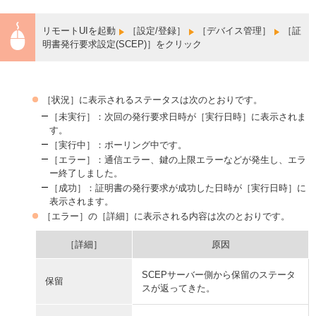
リモートUIを起動
［設定/登録］
［デバイス管理］
［証
明書発行要求設定(SCEP)］をクリック
［状況］に表示されるステータスは次のとおりです。
［未実行］：次回の発行要求日時が［実行日時］に表示されま
す。
［実行中］：ポーリング中です。
［エラー］：通信エラー、鍵の上限エラーなどが発生し、エラ
ー終了しました。
［成功］：証明書の発行要求が成功した日時が［実行日時］に
表示されます。
［エラー］の［詳細］に表示される内容は次のとおりです。
［詳細］
原因
SCEPサーバー側から保留のステータ
保留
スが返ってきた。