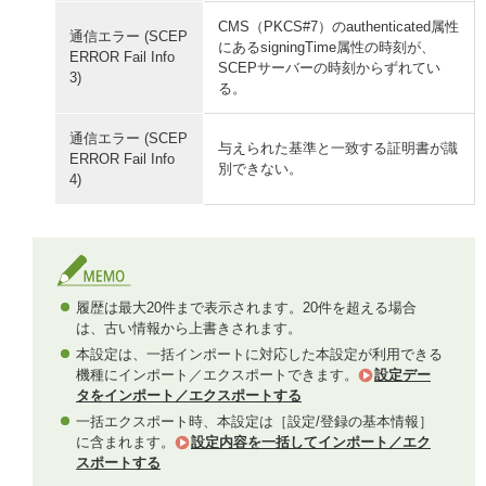
CMS（PKCS#7）のauthenticated属性
通信エラー (SCEP
にあるsigningTime属性の時刻が、
ERROR Fail Info
SCEPサーバーの時刻からずれてい
3)
る。
通信エラー (SCEP
与えられた基準と一致する証明書が識
ERROR Fail Info
別できない。
4)
履歴は最大20件まで表示されます。20件を超える場合
は、古い情報から上書きされます。
本設定は、一括インポートに対応した本設定が利用できる
機種にインポート／エクスポートできます。
設定デー
タをインポート／エクスポートする
一括エクスポート時、本設定は［設定/登録の基本情報］
に含まれます。
設定内容を一括してインポート／エク
スポートする