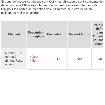
Si vous définissez ce réglage sur <Oui>, les utilisateurs sont contraints de
définir un code PIN à sept chiffres, ce qui renforce la sécurité. Le code
PIN pour les boîtes de réception des utilisateurs peut être défini en
utilisant au moins un chiffre.
Peut êt
défini
Description
dans
Elément
DeviceAdmin
NetworkAdmin
du réglage
l'interfa
utilisate
distant
<Limiter PIN
boîte à 7
<Oui>,
Oui
Non
Oui
chiffres/Restr.
<
Non
>
accès>