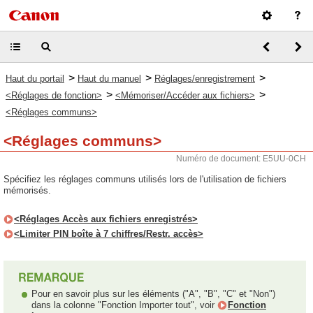
>
>
>
Haut du portail
Haut du manuel
Réglages/enregistrement
>
>
<Réglages de fonction>
<Mémoriser/Accéder aux fichiers>
<Réglages communs>
<Réglages communs>
Numéro de document: E5UU-0CH
Spécifiez les réglages communs utilisés lors de l'utilisation de fichiers
mémorisés.
<Réglages Accès aux fichiers enregistrés>
<Limiter PIN boîte à 7 chiffres/Restr. accès>
Pour en savoir plus sur les éléments ("A", "B", "C" et "Non")
dans la colonne "Fonction Importer tout", voir
Fonction