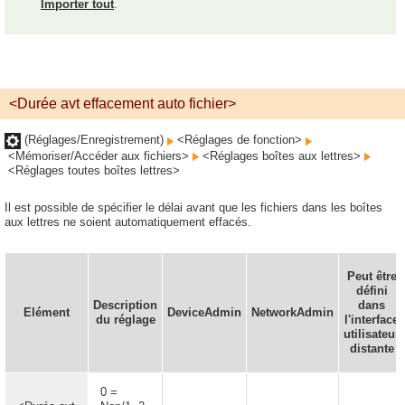
Importer tout
.
<Durée avt effacement auto fichier>
(Réglages/Enregistrement)
<Réglages de fonction>
<Mémoriser/Accéder aux fichiers>
<Réglages boîtes aux lettres>
<Réglages toutes boîtes lettres>
Il est possible de spécifier le délai avant que les fichiers dans les boîtes
aux lettres ne soient automatiquement effacés.
Peut être
défini
Description
dans
Elément
DeviceAdmin
NetworkAdmin
du réglage
l'interface
utilisateur
distante
0 =