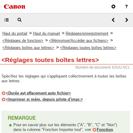
>
>
>
Haut du portail
Haut du manuel
Réglages/enregistrement
>
>
<Réglages de fonction>
<Mémoriser/Accéder aux fichiers>
>
<Réglages boîtes aux lettres>
<Réglages toutes boîtes lettres>
<Réglages toutes boîtes lettres>
Numéro de document: E5UU-0CL
Spécifiez les réglages qui s'appliquent collectivement à toutes les boîtes
aux lettres.
<Durée avt effacement auto fichier>
<Imprimer si mém. depuis pilote d'impr.>
Pour en savoir plus sur les éléments ("A", "B", "C" et "Non")
dans la colonne "Fonction Importer tout", voir
Fonction