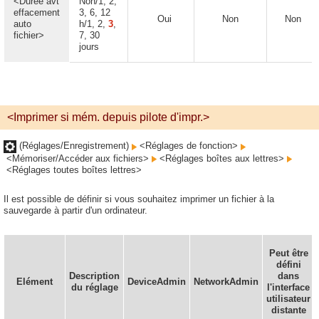
<Durée avt
Non/1, 2,
effacement
3, 6, 12
Oui
Non
Non
auto
h/1, 2,
3
,
fichier>
7, 30
jours
<Imprimer si mém. depuis pilote d'impr.>
(Réglages/Enregistrement)
<Réglages de fonction>
<Mémoriser/Accéder aux fichiers>
<Réglages boîtes aux lettres>
<Réglages toutes boîtes lettres>
Il est possible de définir si vous souhaitez imprimer un fichier à la
sauvegarde à partir d'un ordinateur.
Peut être
défini
Description
dans
Elément
DeviceAdmin
NetworkAdmin
du réglage
l'interface
utilisateur
distante