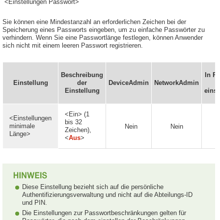
<Einstellungen Passwort>
Sie können eine Mindestanzahl an erforderlichen Zeichen bei der
Speicherung eines Passworts eingeben, um zu einfache Passwörter zu
verhindern. Wenn Sie eine Passwortlänge festlegen, können Anwender
sich nicht mit einem leeren Passwort registrieren.
Beschreibung
In R
Einstellung
der
DeviceAdmin
NetworkAdmin
Einstellung
einst
<Ein> (1
<Einstellungen
bis 32
minimale
Nein
Nein
Zeichen),
Länge>
<
Aus
>
Diese Einstellung bezieht sich auf die persönliche
Authentifizierungsverwaltung und nicht auf die Abteilungs-ID
und PIN.
Die Einstellungen zur Passwortbeschränkungen gelten für