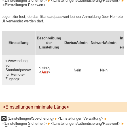
<Einstellungen Sicherheit>
<Einstellungen Authentisierung/Passwort>
<Einstellungen Passwort>
Legen Sie fest, ob das Standardpasswort bei der Anmeldung über Remote
UI verwendet werden darf.
Beschreibung
In 
Einstellung
der
DeviceAdmin
NetworkAdmin
Einstellung
eins
<Verwendung
von
<Ein>,
Standardpassw.
Nein
Nein
<
Aus
>
für Remote-
Zugang>
<Einstellungen minimale Länge>
(Einstellungen/Speicherung)
<Einstellungen Verwaltung>
<Einstellungen Sicherheit>
<Einstellungen Authentisierung/Passwort>