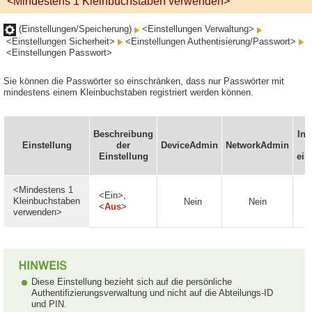
<Mindestens 1 Kleinbuchstaben verwenden>
(Einstellungen/Speicherung)
<Einstellungen Verwaltung>
<Einstellungen Sicherheit>
<Einstellungen Authentisierung/Passwort>
<Einstellungen Passwort>
Sie können die Passwörter so einschränken, dass nur Passwörter mit
mindestens einem Kleinbuchstaben registriert werden können.
Beschreibung
In 
Einstellung
der
DeviceAdmin
NetworkAdmin
Einstellung
ein
<Mindestens 1
<Ein>,
Kleinbuchstaben
Nein
Nein
<
Aus
>
verwenden>
Diese Einstellung bezieht sich auf die persönliche
Authentifizierungsverwaltung und nicht auf die Abteilungs-ID
und PIN.