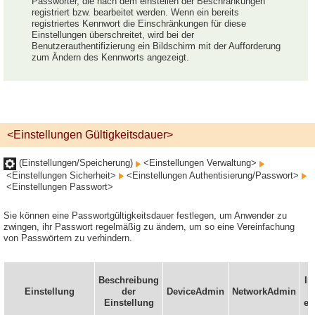
Passwörter, die nach dem einstellen der Beschränkungen
registriert bzw. bearbeitet werden. Wenn ein bereits
registriertes Kennwort die Einschränkungen für diese
Einstellungen überschreitet, wird bei der
Benutzerauthentifizierung ein Bildschirm mit der Aufforderung
zum Ändern des Kennworts angezeigt.
<Einstellungen Gültigkeitsdauer>
(Einstellungen/Speicherung)
<Einstellungen Verwaltung>
<Einstellungen Sicherheit>
<Einstellungen Authentisierung/Passwort>
<Einstellungen Passwort>
Sie können eine Passwortgültigkeitsdauer festlegen, um Anwender zu
zwingen, ihr Passwort regelmäßig zu ändern, um so eine Vereinfachung
von Passwörtern zu verhindern.
Beschreibung
In
Einstellung
der
DeviceAdmin
NetworkAdmin
Einstellung
ei