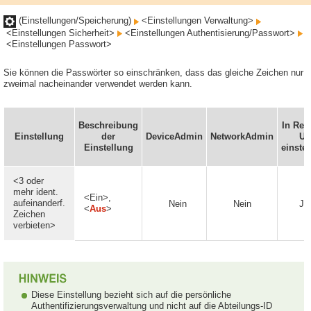
(Einstellungen/Speicherung)
<Einstellungen Verwaltung>
<Einstellungen Sicherheit>
<Einstellungen Authentisierung/Passwort>
<Einstellungen Passwort>
Sie können die Passwörter so einschränken, dass das gleiche Zeichen nur
zweimal nacheinander verwendet werden kann.
Beschreibung
In Rem
Einstellung
der
DeviceAdmin
NetworkAdmin
UI
Einstellung
einstel
<3 oder
mehr ident.
<Ein>,
aufeinanderf.
Nein
Nein
Ja
<
Aus
>
Zeichen
verbieten>
Diese Einstellung bezieht sich auf die persönliche
Authentifizierungsverwaltung und nicht auf die Abteilungs-ID