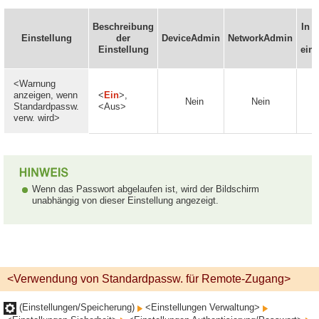
Beschreibung
In 
Einstellung
der
DeviceAdmin
NetworkAdmin
Einstellung
eins
<Warnung
anzeigen, wenn
<
Ein
>,
Nein
Nein
Standardpassw.
<Aus>
verw. wird>
Wenn das Passwort abgelaufen ist, wird der Bildschirm
unabhängig von dieser Einstellung angezeigt.
<Verwendung von Standardpassw. für Remote-Zugang>
(Einstellungen/Speicherung)
<Einstellungen Verwaltung>