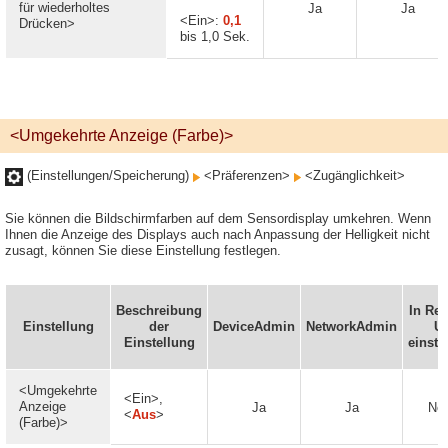
für wiederholtes
Ja
Ja
<Ein>:
0,1
Drücken>
bis 1,0 Sek.
<Umgekehrte Anzeige (Farbe)>
(Einstellungen/Speicherung)
<Präferenzen>
<Zugänglichkeit>
Sie können die Bildschirmfarben auf dem Sensordisplay umkehren. Wenn
Ihnen die Anzeige des Displays auch nach Anpassung der Helligkeit nicht
zusagt, können Sie diese Einstellung festlegen.
Beschreibung
In Re
Einstellung
der
DeviceAdmin
NetworkAdmin
UI
Einstellung
einste
<Umgekehrte
<Ein>,
Anzeige
Ja
Ja
Nei
<
Aus
>
(Farbe)>