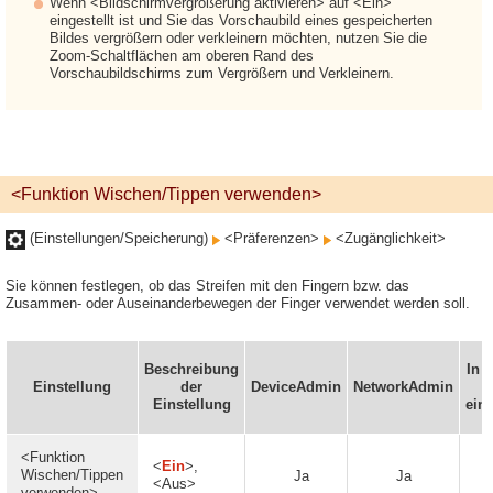
Wenn <Bildschirmvergrößerung aktivieren> auf <Ein>
eingestellt ist und Sie das Vorschaubild eines gespeicherten
Bildes vergrößern oder verkleinern möchten, nutzen Sie die
Zoom-Schaltflächen am oberen Rand des
Vorschaubildschirms zum Vergrößern und Verkleinern.
<Funktion Wischen/Tippen verwenden>
(Einstellungen/Speicherung)
<Präferenzen>
<Zugänglichkeit>
Sie können festlegen, ob das Streifen mit den Fingern bzw. das
Zusammen- oder Auseinanderbewegen der Finger verwendet werden soll.
Beschreibung
In 
Einstellung
der
DeviceAdmin
NetworkAdmin
Einstellung
eins
<Funktion
<
Ein
>,
Wischen/Tippen
Ja
Ja
<Aus>
verwenden>