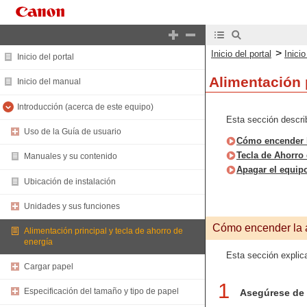
>
Inicio del portal
Inici
Inicio del portal
Alimentación p
Inicio del manual
Introducción (acerca de este equipo)
Esta sección describ
Uso de la Guía de usuario
Cómo encender l
Tecla de Ahorro 
Manuales y su contenido
Apagar el equip
Ubicación de instalación
Unidades y sus funciones
Cómo encender la a
Alimentación principal y tecla de ahorro de
energía
Esta sección explic
Cargar papel
1
Especificación del tamaño y tipo de papel
Asegúrese de q