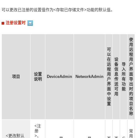
可以更改已注册的设置值作为<存取已存储文件>功能的默认值。
注册设置时
使
用
可
远
以
程
在
设
用
远
备
导
户
程
信
入
界
设置
用
息
所
面
项目
DeviceAdmin
NetworkAdmin
说明
户
传
有
导
界
送
功
出
面
可
能
时
中
用
的
设
项
置
目
名
称
<注
册
常
<更改默认
>、
用