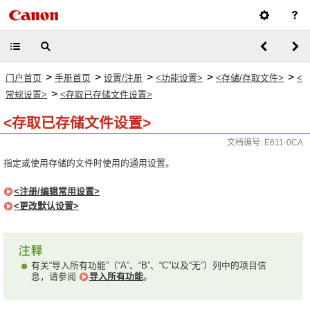
>
>
>
>
>
门户首页
手册首页
设置/注册
<功能设置>
<存储/存取文件>
<
>
常规设置>
<存取已存储文件设置>
<存取已存储文件设置>
文档编号: E611-0CA
指定或使用存储的文件时使用的通用设置。
<注册/编辑常用设置>
<更改默认设置>
有关“导入所有功能”（“A”、“B”、“C”以及“无”）列中的项目信
息，请参阅
导入所有功能
。