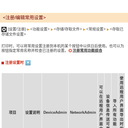
<注册/编辑常用设置>
(设置/注册)
<功能设置>
<存储/存取文件>
<常规设置>
<存取已
存储文件设置>
打印时，可以将常用设置注册到本机的某个按钮中以供日后使用。也可以为
按钮指定常用名称并检查已注册的设置。
注册常用功能组合
注册设置时
使
用
可
远
以
程
在
设
用
远
备
导
户
程
信
入
界
用
息
所
面
项目
设置说明
DeviceAdmin
NetworkAdmin
户
传
有
导
界
送
功
出
面
可
能
时