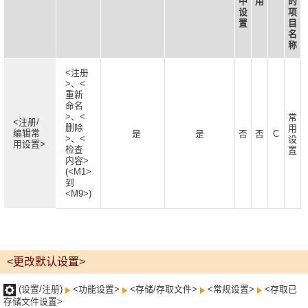
中
用
的
设
项
置
目
名
称
<注册
>、<
重新
命名
>、<
常
<注册/
删除
用
编辑常
是
是
否
否
C
>、<
设
用设置>
检查
置
内容>
(<M1>
到
<M9>)
<更改默认设置>
(设置/注册)
<功能设置>
<存储/存取文件>
<常规设置>
<存取已
存储文件设置>