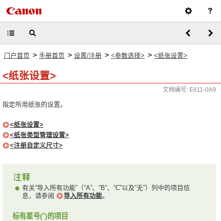
>
>
>
>
门户首页
手册首页
设置/注册
<参数选择>
<纸张设置>
<纸张设置>
文档编号: E611-0A9
指定所用纸张的设置。
<纸张设置>
<纸张类型管理设置>
<注册自定义尺寸>
有关“导入所有功能”（“A”、“B”、“C”以及“无”）列中的项目信
息，请参阅
导入所有功能
。
*
标有星号(
)的项目