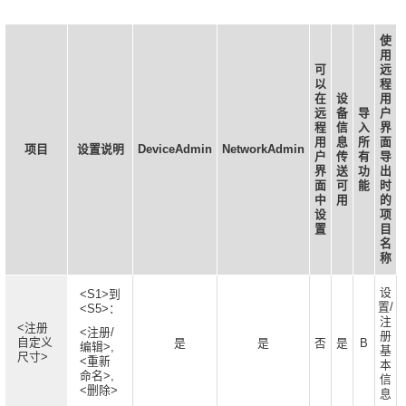
使
用
可
远
以
程
在
设
用
远
备
导
户
程
信
入
界
用
息
所
面
项目
设置说明
DeviceAdmin
NetworkAdmin
户
传
有
导
界
送
功
出
面
可
能
时
中
用
的
设
项
置
目
名
称
设
<S1>到
置/
<S5>：
注
<注册
<注册/
册
自定义
是
是
否
是
B
编辑>,
基
尺寸>
<重新
本
命名>,
信
<删除>
息