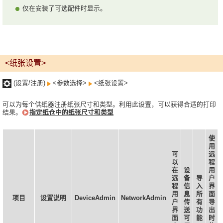
仅在安装了可选配件时显示。
<纸张设置>
(设置/注册)
<参数选择>
<纸张设置>
可以为每个供纸器注册纸张尺寸和类型。利用此设置，可以获得合适的打印
结果。
指定纸仓中的纸张尺寸和类型
使
用
可
远
以
程
在
设
用
远
备
导
户
程
信
入
界
用
息
所
面
项目
设置说明
DeviceAdmin
NetworkAdmin
户
传
有
导
界
送
功
出
面
可
能
时