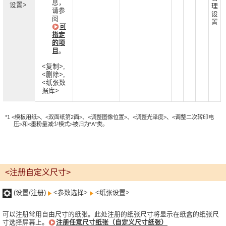
息，
设置>
理
请参
设
阅
置
可
指定
的项
目
。
<复制>,
<删除>,
<纸张数
据库>
*1 <模板用纸>、<双面纸第2面>、<调整图像位置>、<调整光泽度>、<调整二次转印电
压>和<墨粉量减少模式>被归为“A”类。
<注册自定义尺寸>
(设置/注册)
<参数选择>
<纸张设置>
可以注册常用自由尺寸的纸张。此处注册的纸张尺寸将显示在纸盒的纸张尺
寸选择屏幕上。
注册任意尺寸纸张（自定义尺寸纸张）