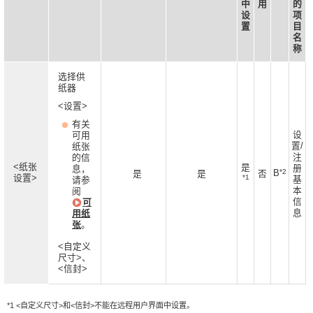
中
用
的
设
项
置
目
名
称
选择供
纸器
<设置>
有关
设
可用
置/
纸张
注
的信
<纸张
是
册
息，
*2
B
是
是
否
设置>
*1
基
请参
本
阅
信
可
息
用纸
张
。
<自定义
尺寸>、
<信封>
*1 <自定义尺寸>和<信封>不能在远程用户界面中设置。