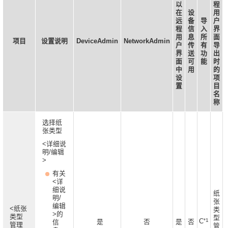
以
程
在
设
用
远
备
导
户
程
信
入
界
用
息
所
面
项目
设置说明
DeviceAdmin
NetworkAdmin
户
传
有
导
界
送
功
出
面
可
能
时
中
用
的
设
项
置
目
名
称
选择纸
张类型
<详细说
明/编辑
>
有关
<详
细说
纸
明/
张
编辑
<纸张
类
>的
类型
型
*1
C
是
否
是
否
信
管理
管