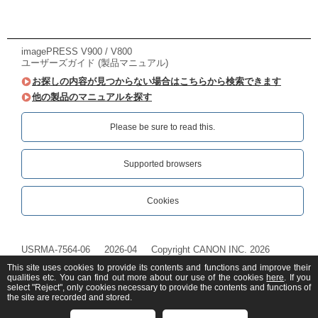
imagePRESS V900 / V800
ユーザーズガイド (製品マニュアル)
お探しの内容が見つからない場合はこちらから検索できます
他の製品のマニュアルを探す
Please be sure to read this.‎
Supported browsers
Cookies
USRMA-7564-06
2026-04
Copyright CANON INC. 2026
This site uses cookies to provide its contents and functions and improve their
qualities etc. You can find out more about our use of the cookies
here
. If you
select "Reject", only cookies necessary to provide the contents and functions of
the site are recorded and stored.