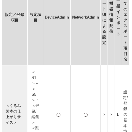
一
ー
機
で
括
ト
器
の
イ
設定／登録
設定項
UI
情
エ
DeviceAdmin
NetworkAdmin
ン
項目
目
に
報
ク
ポ
よ
配
ス
ー
る
信
ポ
ト
設
ー
定
ト
項
目
名
＜
S1
＞～
＜
設
S5
定/
＞：
登
＜くるみ
＜登
録
製本の仕
録/
×
×
B
の
上がりサ
編集
基
イズ＞
＞、
本
＜削
情