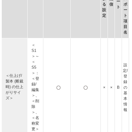
ー
る
信
ポ
ト
設
ー
定
ト
項
目
名
＜
S1
＞～
＜
設
S5
定/
＞：
＜仕上げ/
登
＜登
製本 (断裁
録
録/
時) の仕上
×
×
B
の
編集
がりサイ
基
＞、
ズ＞
本
＜削
情
除
報
＞、
＜名
称変
更＞