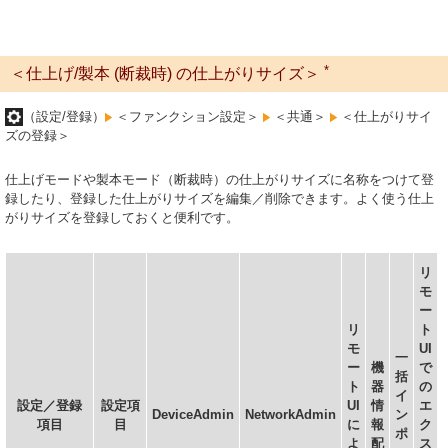
*
＜仕上げ/製本 (断裁時) の仕上がりサイズ＞
（設定/登録）
＜ファンクション設定＞
＜共通＞
＜仕上がりサイ
ズの登録＞
仕上げモードや製本モード（断裁時）の仕上がりサイズに名称をつけて登
録したり、登録した仕上がりサイズを編集／削除できます。よく使う仕上
がりサイズを登録しておくと便利です。
リ
モ
ー
リ
ト
モ
UI
一
ー
機
で
括
ト
器
の
イ
設定／登録
設定項
UI
情
エ
DeviceAdmin
NetworkAdmin
ン
項目
目
に
報
ク
ポ
よ
配
ス