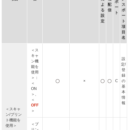
ポ
よ
配
ス
ー
る
信
ポ
ト
設
ー
定
ト
項
目
名
＜ス
キャ
設
ン機
定/
能を
登
使用
録
＞：
×
C
の
＜
基
ON
本
＞、
情
＜
報
OFF
＜スキャ
＞
ン/プリン
ト機能を
＜プ
使用＞
リン