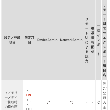
リ
モ
ー
リ
ト
モ
UI
一
ー
機
で
括
ト
器
の
イ
設定／登録
設定項
UI
情
エ
DeviceAdmin
NetworkAdmin
ン
項目
目
に
報
ク
ポ
よ
配
ス
ー
る
信
ポ
ト
設
ー
定
ト
項
目
名
設
定/
＜
＜メモリ
登
ON
ーメディ
録
＞、
ア接続時
×
×
C
の
＜
の操作画
基
OFF