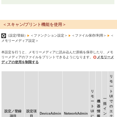
＜スキャン/プリント機能を使用＞
（設定/登録）
＜ファンクション設定＞
＜ファイル保存/利用＞
＜
メモリーメディア設定＞
本設定を行うと、メモリーメディアに読み込んだ原稿を保存したり、メモ
リーメディアのファイルをプリントできるようになります。
メモリーメ
ディアの使用を制限する
リ
モ
ー
リ
ト
モ
UI
一
ー
機
で
括
ト
器
の
イ
設定／登録
設定項
UI
情
エ
DeviceAdmin
NetworkAdmin
ン
項目
目
に
報
ク