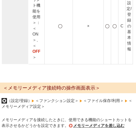
設
ト機
定/
能を
登
使用
録
＞：
×
C
の
＜
基
ON
本
＞、
情
＜
報
OFF
＞
＜メモリーメディア接続時の操作画面表示＞
（設定/登録）
＜ファンクション設定＞
＜ファイル保存/利用＞
＜
メモリーメディア設定＞
メモリーメディアを接続したときに、使用できる機能のショートカットを
表示させるかどうかを設定できます。
メモリーメディアを差し込む