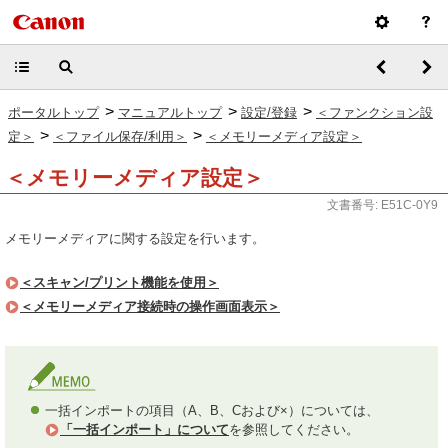
>
>
>
ポータルトップ
マニュアルトップ
設定/登録
＜ファンクション設
>
>
定＞
＜ファイル保存/利用＞
＜メモリーメディア設定＞
＜メモリーメディア設定＞
文書番号: E51C-0Y9
メモリーメディアに関する設定を行います。
＜スキャン/プリント機能を使用＞
＜メモリーメディア接続時の操作画面表示＞
一括インポートの項目（A、B、Cおよび×）については、
「一括インポート」について
を参照してください。