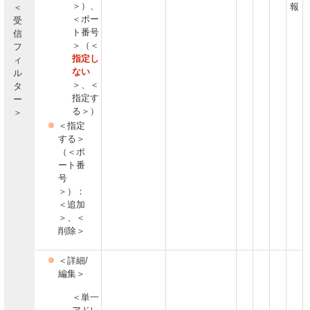
＞）、
報
＜
＜ポー
受
ト番号
信
＞（＜
フ
指定し
ィ
ない
ル
＞、＜
タ
指定す
ー
る＞）
＞
＜指定
する＞
（＜ポ
ート番
号
＞）：
＜追加
＞、＜
削除＞
＜詳細/
編集＞
＜単一