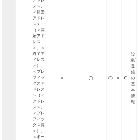
アドレ
ス＞、
＜範囲
アドレ
ス＞
（＜開
始アド
レス
＞、＜
終了ア
設
ドレス
定/
＞）、
登
＜プレ
録
フィッ
×
×
C
の
クスア
基
ドレス
本
＞（＜
情
アドレ
報
ス＞、
＜プレ
フィッ
クス長
＞）、
＜ポー