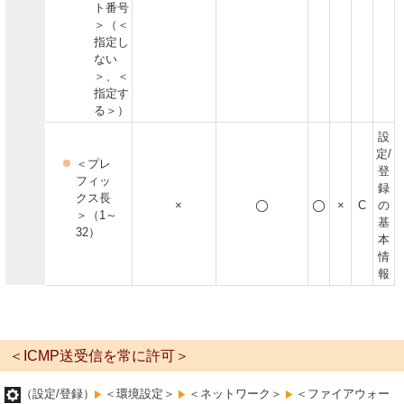
ト番号
＞（＜
指定し
ない
＞、＜
指定す
る＞）
設
定/
＜プレ
登
フィッ
録
クス長
×
×
C
の
＞（1～
基
32）
本
情
報
＜ICMP送受信を常に許可＞
（設定/登録）
＜環境設定＞
＜ネットワーク＞
＜ファイアウォー