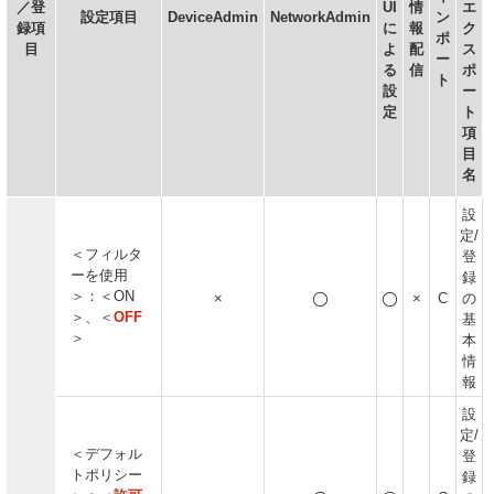
／登
UI
情
エ
設定項目
DeviceAdmin
NetworkAdmin
ン
録項
に
報
ク
ポ
目
よ
配
ス
ー
る
信
ポ
ト
設
ー
定
ト
項
目
名
設
定/
＜フィルタ
登
ーを使用
録
＞：＜ON
×
×
C
の
＞、＜
OFF
基
＞
本
情
報
設
定/
＜デフォル
登
トポリシー
録