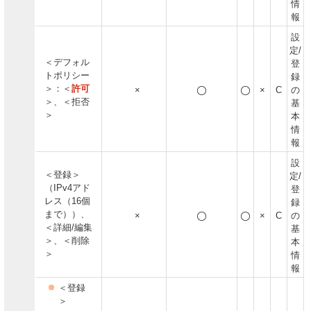
情
報
設
定/
＜デフォル
登
トポリシー
録
＞：＜
許可
×
×
C
の
＞、＜拒否
基
＞
本
情
報
設
＜登録＞
定/
（IPv4アド
登
レス（16個
録
まで））、
×
×
C
の
＜詳細/編集
基
＞、＜削除
本
＞
情
報
＜登録
＞