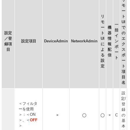
モ
ー
リ
ト
モ
UI
一
ー
機
で
括
設定
ト
器
の
イ
／登
UI
情
エ
設定項目
DeviceAdmin
NetworkAdmin
ン
録項
に
報
ク
ポ
目
よ
配
ス
ー
る
信
ポ
ト
設
ー
定
ト
項
目
名
設
定/
＜フィルタ
登
ーを使用
録
＞：＜ON
×
×
C
の
＞、＜
OFF
基
＞
本