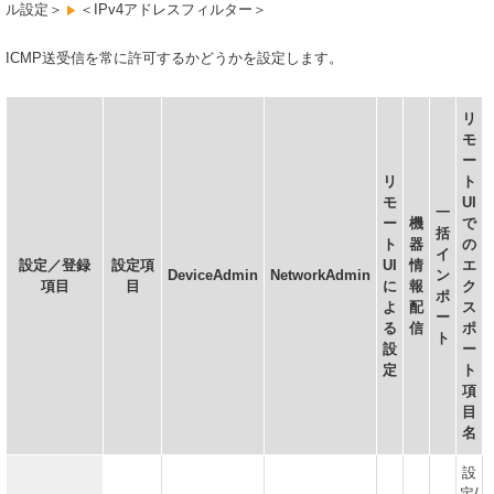
ル設定＞
＜IPv4アドレスフィルター＞
ICMP送受信を常に許可するかどうかを設定します。
リ
モ
ー
リ
ト
モ
UI
一
ー
機
で
括
ト
器
の
イ
設定／登録
設定項
UI
情
エ
DeviceAdmin
NetworkAdmin
ン
項目
目
に
報
ク
ポ
よ
配
ス
ー
る
信
ポ
ト
設
ー
定
ト
項
目
名
設
定/