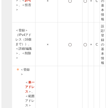
＞：＜
許可
×
×
C
の
＞、＜拒否
基
＞
本
情
報
設
＜登録＞
定/
（IPv4アド
登
レス（16個
録
まで））、
×
×
C
の
＜詳細/編集
基
＞、＜削除
本
＞
情
報
＜登録
＞
＜
単一
アドレ
ス
＞、
＜範囲
アドレ
ス＞