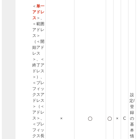
＜
単一
アドレ
ス
＞、
＜範囲
アドレ
ス＞
（＜開
始アド
レス
＞、＜
終了ア
ドレス
＞）、
＜プレ
フィッ
クスア
設
ドレス
定/
＞（＜
登
アドレ
録
ス＞、
×
×
C
の
＜プレ
基
フィッ
本
クス長
情