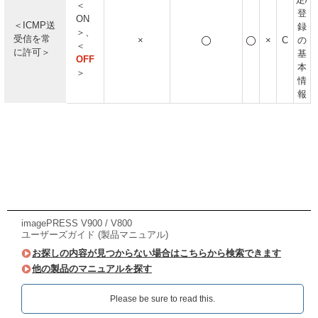
＜
登
ON
＜ICMP送
録
＞、
受信を常
×
×
C
の
＜
に許可＞
基
OFF
本
＞
情
報
imagePRESS V900 / V800
ユーザーズガイド (製品マニュアル)
お探しの内容が見つからない場合はこちらから検索できます
他の製品のマニュアルを探す
Please be sure to read this.‎