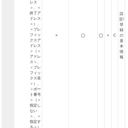
レス
＞、＜
終了ア
設
ドレス
定/
＞）、
登
＜プレ
録
フィッ
×
×
C
の
クスア
基
ドレス
本
＞（＜
情
アドレ
報
ス＞、
＜プレ
フィッ
クス長
＞）、
＜ポー
ト番号
＞（＜
指定し
ない
＞、＜
指定す
る＞）