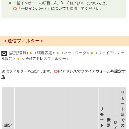
一括インポートの項目（A、B、Cおよび×）については、
「一括インポート」について
を参照してください。
＜送信フィルター＞
（設定/登録）
＜環境設定＞
＜ネットワーク＞
＜ファイアウォー
ル設定＞
＜IPv4アドレスフィルター＞
送信フィルターを設定します。
IPアドレスでファイアウォールを設定す
る
リ
モ
ー
リ
ト
モ
UI
一
ー
機
で
括
設定
ト
器
の
イ