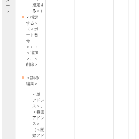
指定す
ー
る＞）
＞
＜指定
する＞
（＜ポ
ート番
号
＞）：
＜追加
＞、＜
削除＞
＜詳細/
編集＞
＜単一
アドレ
ス＞、
＜範囲
アドレ
ス＞
（＜開
始アド