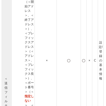
（＜開
始アド
レス
＞、＜
終了ア
ドレス
＞）、
＜プレ
フィッ
クスア
設
ドレス
定/
＞（＜
登
アドレ
録
ス＞、
×
×
C
の
＜プレ
基
フィッ
本
クス長
情
＞）、
報
＜
＜ポー
送
ト番号
信
＞（＜
フ
指定し
ィ
ない
ル
＞、＜
タ