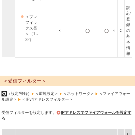
設
定/
＜プレ
登
フィッ
録
クス長
×
×
C
の
＞（1～
基
32）
本
情
報
＜受信フィルター＞
（設定/登録）
＜環境設定＞
＜ネットワーク＞
＜ファイアウォー
ル設定＞
＜IPv4アドレスフィルター＞
受信フィルターを設定します。
IPアドレスでファイアウォールを設定す
る
リ