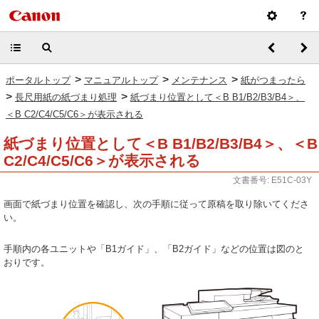
>
>
>
ポータルトップ
マニュアルトップ
メンテナンス
紙がつまったら
>
>
長尺用紙の紙づまり処理
紙づまり位置として＜B B1/B2/B3/B4＞、
＜B C2/C4/C5/C6＞が表示される
紙づまり位置として＜B B1/B2/B3/B4＞、＜B
C2/C4/C5/C6＞が表示される
文書番号: E51C-03Y
画面で紙づまり位置を確認し、次の手順に従って原稿を取り除いてくださ
い。
手順内の各ユニットや「B1ガイド」、「B2ガイド」などの位置は図のと
おりです。