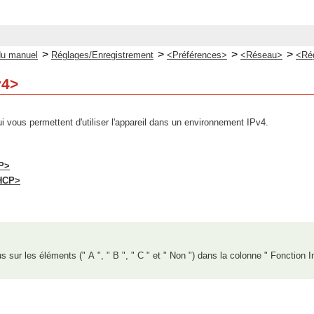
>
>
>
>
du manuel
Réglages/Enregistrement
<Préférences>
<Réseau>
<Ré
v4>
i vous permettent d'utiliser l'appareil dans un environnement IPv4.
IP>
DHCP>
s sur les éléments (" A ", " B ", " C " et " Non ") dans la colonne " Fonction I