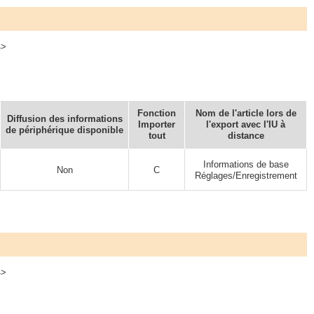
4>
Fonction
Nom de l'article lors de
Diffusion des informations
Importer
l'export avec l'IU à
de périphérique disponible
tout
distance
Informations de base
Non
C
Réglages/Enregistrement
4>