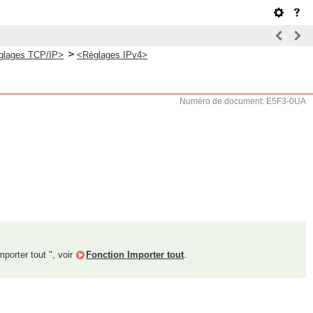
>
glages TCP/IP>
<Réglages IPv4>
Numéro de document: E5F3-0UA
mporter tout ", voir
Fonction Importer tout
.