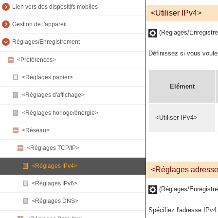
Lien vers des dispositifs mobiles
<Utiliser IPv4>
Gestion de l'appareil
(Réglages/Enregistr
Réglages/Enregistrement
Définissez si vous voule
<Préférences>
<Réglages papier>
Elément
<Réglages d'affichage>
<Réglages horloge/énergie>
<Utiliser IPv4>
<Réseau>
<Réglages TCP/IP>
<Réglages IPv4>
<Réglages adresse
<Réglages IPv6>
(Réglages/Enregistr
<Réglages DNS>
Spécifiez l'adresse IPv4