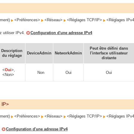
ement)
<Préférences>
<Réseau>
<Réglages TCP/IP>
<Réglages IPv
z utiliser IPv4.
Configuration d'une adresse IPv4
Peut être défini dans
Description
DeviceAdmin
NetworkAdmin
l'interface utilisateur
du réglage
distante
<
Oui
>,
Non
Oui
Oui
<Non>
 IP>
ement)
<Préférences>
<Réseau>
<Réglages TCP/IP>
<Réglages IPv
.
Configuration d'une adresse IPv4