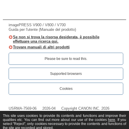
imagePRESS V900 / V800 / V700
Guida per l'utente (Manuale del prodotto)
Se non si trova la risorsa desiderata, è possibile
effettuare una ricerca qui.
Trovare manuali di altri prodotti
Please be sure to read this.‎
Supported browsers
Cookies
USRMA-7569-06
2026-04
Copyright CANON INC. 2026
This site uses cookies to provide its contents and functions and improve their
qualities etc. You can find out more about our use of the cookies
here
. If you
select "Reject", only cookies necessary to provide the contents and functions of
the site are recorded and stored.