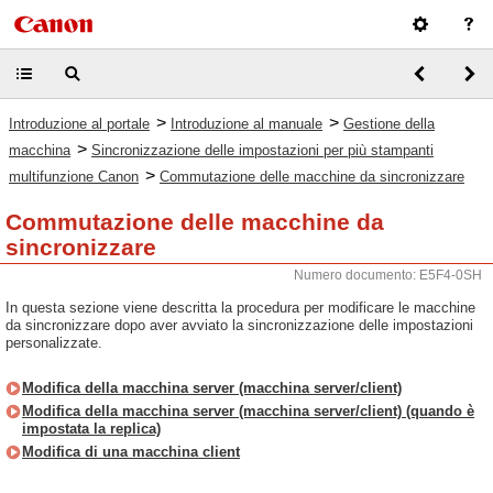
>
>
Introduzione al portale
Introduzione al manuale
Gestione della
>
macchina
Sincronizzazione delle impostazioni per più stampanti
>
multifunzione Canon
Commutazione delle macchine da sincronizzare
Commutazione delle macchine da
sincronizzare
Numero documento: E5F4-0SH
In questa sezione viene descritta la procedura per modificare le macchine
da sincronizzare dopo aver avviato la sincronizzazione delle impostazioni
personalizzate.
Modifica della macchina server (macchina server/client)
Modifica della macchina server (macchina server/client) (quando è
impostata la replica)
Modifica di una macchina client