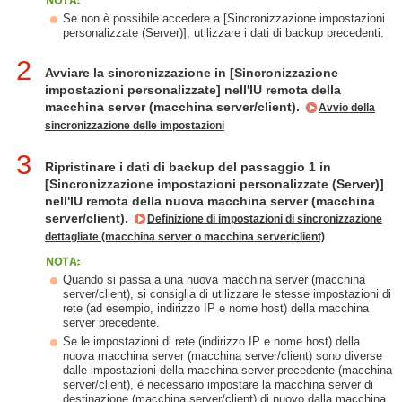
Se non è possibile accedere a [Sincronizzazione impostazioni
personalizzate (Server)], utilizzare i dati di backup precedenti.
2
Avviare la sincronizzazione in [Sincronizzazione
impostazioni personalizzate] nell'IU remota della
macchina server (macchina server/client).
Avvio della
sincronizzazione delle impostazioni
3
Ripristinare i dati di backup del passaggio 1 in
[Sincronizzazione impostazioni personalizzate (Server)]
nell'IU remota della nuova macchina server (macchina
server/client).
Definizione di impostazioni di sincronizzazione
dettagliate (macchina server o macchina server/client)
Quando si passa a una nuova macchina server (macchina
server/client), si consiglia di utilizzare le stesse impostazioni di
rete (ad esempio, indirizzo IP e nome host) della macchina
server precedente.
Se le impostazioni di rete (indirizzo IP e nome host) della
nuova macchina server (macchina server/client) sono diverse
dalle impostazioni della macchina server precedente (macchina
server/client), è necessario impostare la macchina server di
destinazione (macchina server/client) di nuovo dalla macchina