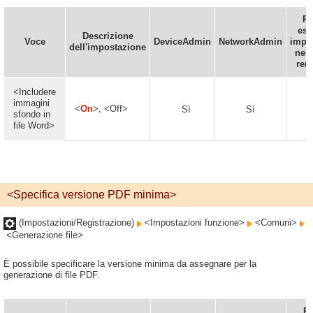
P
ess
Descrizione
Voce
DeviceAdmin
NetworkAdmin
impo
dell'impostazione
nell
rem
<Includere
immagini
<
On
>, <Off>
Sì
Sì
S
sfondo in
file Word>
<Specifica versione PDF minima>
(Impostazioni/Registrazione)
<Impostazioni funzione>
<Comuni>
<Generazione file>
È possibile specificare la versione minima da assegnare per la
generazione di file PDF.
P