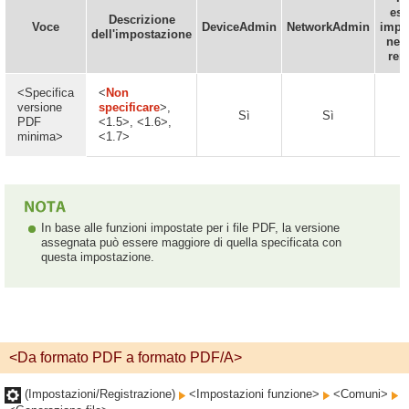
ess
Descrizione
Voce
DeviceAdmin
NetworkAdmin
impo
dell'impostazione
nell
rem
<Specifica
<
Non
versione
specificare
>,
Sì
Sì
S
PDF
<1.5>, <1.6>,
minima>
<1.7>
In base alle funzioni impostate per i file PDF, la versione
assegnata può essere maggiore di quella specificata con
questa impostazione.
<Da formato PDF a formato PDF/A>
(Impostazioni/Registrazione)
<Impostazioni funzione>
<Comuni>