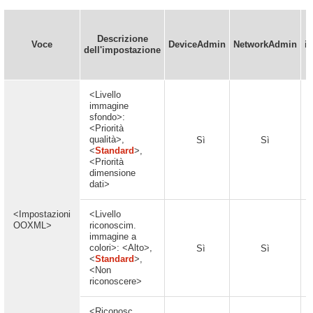
Descrizione
Voce
DeviceAdmin
NetworkAdmin
i
dell'impostazione
<Livello
immagine
sfondo>:
<Priorità
qualità>,
Sì
Sì
<
Standard
>,
<Priorità
dimensione
dati>
<Impostazioni
<Livello
OOXML>
riconoscim.
immagine a
colori>: <Alto>,
Sì
Sì
<
Standard
>,
<Non
riconoscere>
<Riconosc.