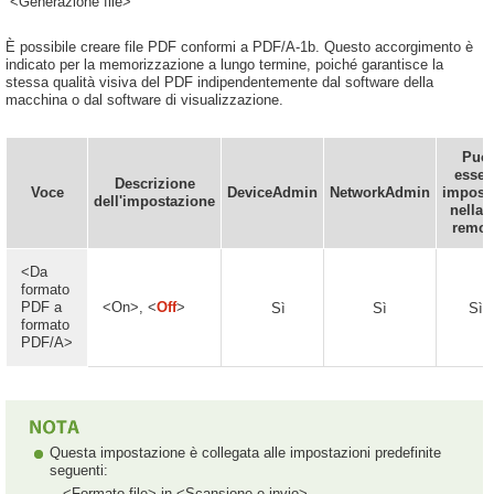
<Generazione file>
È possibile creare file PDF conformi a PDF/A-1b. Questo accorgimento è
indicato per la memorizzazione a lungo termine, poiché garantisce la
stessa qualità visiva del PDF indipendentemente dal software della
macchina o dal software di visualizzazione.
Può
esser
Descrizione
Voce
DeviceAdmin
NetworkAdmin
impost
dell'impostazione
nella 
remot
<Da
formato
PDF a
<On>, <
Off
>
Sì
Sì
Sì
formato
PDF/A>
Questa impostazione è collegata alle impostazioni predefinite
seguenti:
<Formato file> in <Scansione e invio>