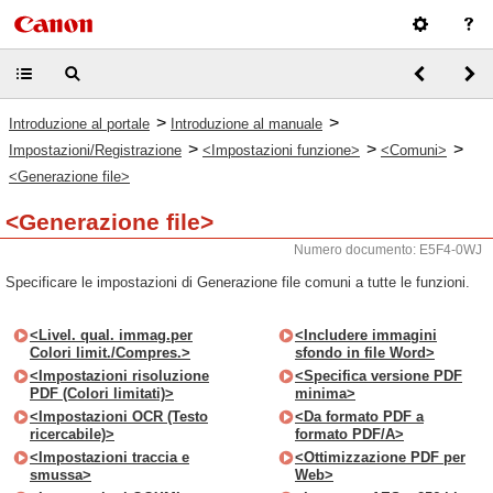
>
>
Introduzione al portale
Introduzione al manuale
>
>
>
Impostazioni/Registrazione
<Impostazioni funzione>
<Comuni>
<Generazione file>
<Generazione file>
Numero documento: E5F4-0WJ
Specificare le impostazioni di Generazione file comuni a tutte le funzioni.
<Livel. qual. immag.per
<Includere immagini
Colori limit./Compres.>
sfondo in file Word>
<Impostazioni risoluzione
<Specifica versione PDF
PDF (Colori limitati)>
minima>
<Impostazioni OCR (Testo
<Da formato PDF a
ricercabile)>
formato PDF/A>
<Impostazioni traccia e
<Ottimizzazione PDF per
smussa>
Web>