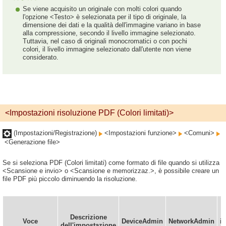
Se viene acquisito un originale con molti colori quando
l'opzione <Testo> è selezionata per il tipo di originale, la
dimensione dei dati e la qualità dell'immagine variano in base
alla compressione, secondo il livello immagine selezionato.
Tuttavia, nel caso di originali monocromatici o con pochi
colori, il livello immagine selezionato dall'utente non viene
considerato.
<Impostazioni risoluzione PDF (Colori limitati)>
(Impostazioni/Registrazione)
<Impostazioni funzione>
<Comuni>
<Generazione file>
Se si seleziona PDF (Colori limitati) come formato di file quando si utilizza
<Scansione e invio> o <Scansione e memorizzaz.>, è possibile creare un
file PDF più piccolo diminuendo la risoluzione.
Descrizione
Voce
DeviceAdmin
NetworkAdmin
i
dell'impostazione