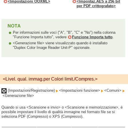
<Impostazioni OOXML>
<Impostaz.AES a 256 bit
per PDF crittografato>
Per informazioni sulle voci ("A", "B", "C" e "No") nella colonna
"Funzione Importa tutto", vedere
Funzione Importa tutto
.
<Generazione file> viene visualizzato quando è installato
"Duplex Color Image Reader Unit-P" opzionale.
<Livel. qual. immag.per Colori limit./Compres.>
(Impostazioni/Registrazione)
<Impostazioni funzione>
<Comuni>
<Generazione file>
Quando si usa <Scansione e invio> o <Scansione e memorizzazione>, è
possibile impostare il livello di qualità immagine nel formato file se si
seleziona PDF (Compresso) o XPS (Compresso).