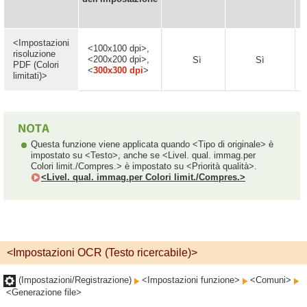
<Impostazioni
<100x100 dpi>,
risoluzione
<200x200 dpi>,
Sì
Sì
PDF (Colori
<
300x300 dpi
>
limitati)>
Questa funzione viene applicata quando <Tipo di originale> è
impostato su <Testo>, anche se <Livel. qual. immag.per
Colori limit./Compres.> è impostato su <Priorità qualità>.
<Livel. qual. immag.per Colori limit./Compres.>
<Impostazioni OCR (Testo ricercabile)>
(Impostazioni/Registrazione)
<Impostazioni funzione>
<Comuni>
<Generazione file>