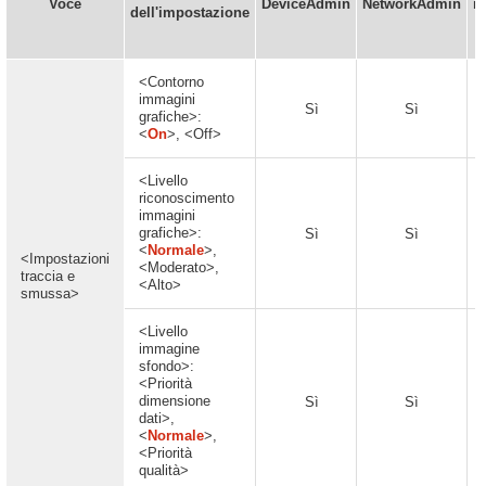
Voce
DeviceAdmin
NetworkAdmin
i
dell'impostazione
<Contorno
immagini
Sì
Sì
grafiche>:
<
On
>, <Off>
<Livello
riconoscimento
immagini
grafiche>:
Sì
Sì
<
Normale
>,
<Impostazioni
<Moderato>,
traccia e
<Alto>
smussa>
<Livello
immagine
sfondo>:
<Priorità
dimensione
Sì
Sì
dati>,
<
Normale
>,
<Priorità
qualità>