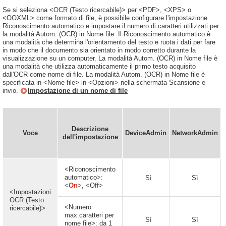
Se si seleziona <OCR (Testo ricercabile)> per <PDF>, <XPS> o
<OOXML> come formato di file, è possibile configurare l'impostazione
Riconoscimento automatico e impostare il numero di caratteri utilizzati per
la modalità Autom. (OCR) in Nome file. Il Riconoscimento automatico è
una modalità che determina l'orientamento del testo e ruota i dati per fare
in modo che il documento sia orientato in modo corretto durante la
visualizzazione su un computer. La modalità Autom. (OCR) in Nome file è
una modalità che utilizza automaticamente il primo testo acquisito
dall'OCR come nome di file. La modalità Autom. (OCR) in Nome file è
specificata in <Nome file> in <Opzioni> nella schermata Scansione e
invio.
Impostazione di un nome di file
Descrizione
Voce
DeviceAdmin
NetworkAdmin
dell'impostazione
<Riconoscimento
automatico>:
Sì
Sì
<
On
>, <Off>
<Impostazioni
OCR (Testo
<Numero
ricercabile)>
max.caratteri per
Sì
Sì
nome file>: da 1