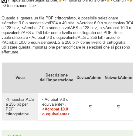
(Impostazioni/Registrazione)
<Impostazioni funzione>
<Comuni>
<Generazione file>
Quando si genera un file PDF crittografato, è possibile selezionare
<Acrobat 3.0 o successivo/RC4 a 40 bit>, <Acrobat 6.0 o successivo/RC4
a 128 bit>, <Acrobat 7.0 o successivo/AES a 128 bit>, o <Acrobat 10.0 o
equivalente/AES a 256 bit> come livello di crittografia del PDF. Se si
vuole utilizzare <Acrobat 9.0 o equivalente/AES a 256 bit> anziché
<Acrobat 10.0 o equivalente/AES a 256 bit> come livello di crittografia,
utilizzare questa impostazione per modificare le selezioni che si possono
effettuare.
Descrizione
Voce
DeviceAdmin
NetworkAdmin
dell'impostazione
<Impostaz.AES
<Acrobat 9.0 o
a 256 bit per
equivalente>,
Sì
Sì
PDF
<
Acrobat 10.0
crittografato>
o equivalente
>