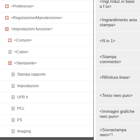
<Ingr./riduz.in base
a f.to>
<Preferenze>
<Regolazione/Manutenzione>
<Ingrandimento area
stampa>
<Impostazioni funzione>
<Comuni>
<N in 1>
<Copia>
<Stampa
commento>
<Stampante>
Stampa rapporto
<Rifinitura linea>
Impostazioni
<Testo nero puro>
UFR II
PCL
<Immagini grafiche
nero puro>
PS
<Sovrastampa
Imaging
*1
nero>