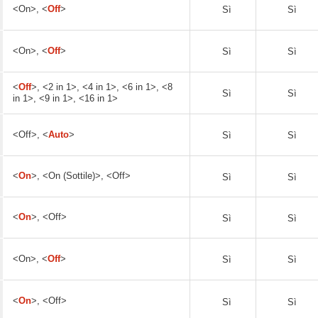
<On>, <
Off
>
Sì
Sì
<On>, <
Off
>
Sì
Sì
<
Off
>, <2 in 1>, <4 in 1>, <6 in 1>, <8
Sì
Sì
in 1>, <9 in 1>, <16 in 1>
<Off>, <
Auto
>
Sì
Sì
<
On
>, <On (Sottile)>, <Off>
Sì
Sì
<
On
>, <Off>
Sì
Sì
<On>, <
Off
>
Sì
Sì
<
On
>, <Off>
Sì
Sì