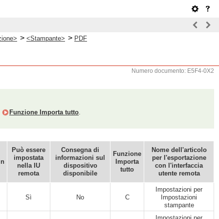
>
>
zione>
<Stampante>
PDF
Numero documento: E5F4-0X2
e
Funzione Importa tutto
.
Può essere
Consegna di
Nome dell'articolo
Funzione
impostata
informazioni sul
per l'esportazione
in
Importa
nella IU
dispositivo
con l'interfaccia
tutto
remota
disponibile
utente remota
Impostazioni per
Sì
No
C
Impostazioni
stampante
Impostazioni per