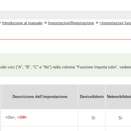
>
>
>
Introduzione al manuale
Impostazioni/Registrazione
<Impostazioni fun
ulle voci ("A", "B", "C" e "No") nella colonna "Funzione Importa tutto", veder
Descrizione dell'impostazione
DeviceAdmin
NetworkAdm
<On>, <
Off
>
Sì
Sì