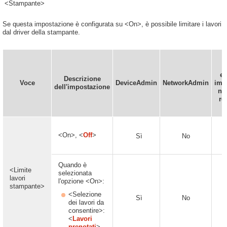
<Stampante>
Se questa impostazione è configurata su <On>, è possibile limitare i lavori
dal driver della stampante.
es
Descrizione
Voce
DeviceAdmin
NetworkAdmin
imp
dell'impostazione
nel
re
<On>, <
Off
>
Sì
No
Quando è
<Limite
selezionata
lavori
l'opzione <On>:
stampante>
<Selezione
Sì
No
dei lavori da
consentire>:
<
Lavori
prenotati
>