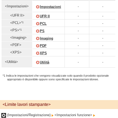
<Impostazioni>
-
-
Impostazioni
<UFR II>
-
-
UFR II
*1
<PCL>
-
-
PCL
*1
<PS>
-
-
PS
<Imaging>
-
-
Imaging
<PDF>
-
-
PDF
<XPS>
-
-
XPS
<Utilità>
-
-
Utilità
*1 Indica le impostazioni che vengono visualizzate solo quando il prodotto opzionale
appropriato è disponibile oppure sono specificate le impostazioni idonee.
<Limite lavori stampante>
(Impostazioni/Registrazione)
<Impostazioni funzione>