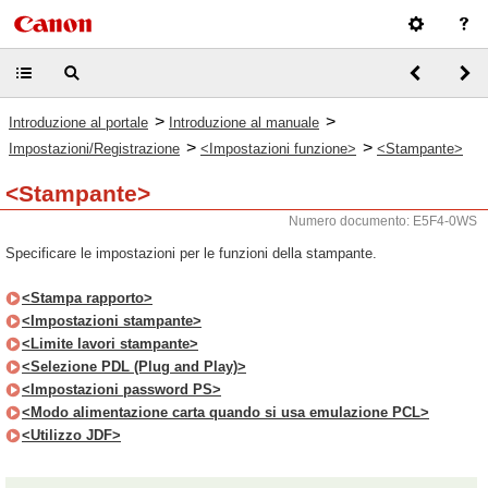
>
>
Introduzione al portale
Introduzione al manuale
>
>
Impostazioni/Registrazione
<Impostazioni funzione>
<Stampante>
<Stampante>
Numero documento: E5F4-0WS
Specificare le impostazioni per le funzioni della stampante.
<Stampa rapporto>
<Impostazioni stampante>
<Limite lavori stampante>
<Selezione PDL (Plug and Play)>
<Impostazioni password PS>
<Modo alimentazione carta quando si usa emulazione PCL>
<Utilizzo JDF>