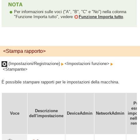
Per informazioni sulle voci ("A", "B", "C" e "No") nella colonna
"Funzione Importa tutto", vedere
Funzione Importa tutto
.
<Stampa rapporto>
(Impostazioni/Registrazione)
<Impostazioni funzione>
<Stampante>
È possibile stampare rapporti per le impostazioni della macchina.
Pu
esse
Descrizione
Voce
DeviceAdmin
NetworkAdmin
impos
dell'impostazione
nella
remo