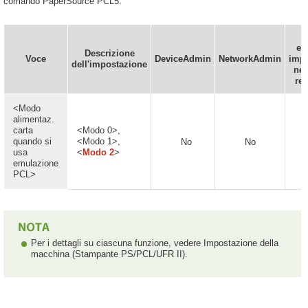
comando PaperSource PCL5.
P
es
Descrizione
Voce
DeviceAdmin
NetworkAdmin
impo
dell'impostazione
nel
re
<Modo
alimentaz.
carta
<Modo 0>,
quando si
<Modo 1>,
No
No
usa
<
Modo 2
>
emulazione
PCL>
Per i dettagli su ciascuna funzione, vedere Impostazione della
macchina (Stampante PS/PCL/UFR II).