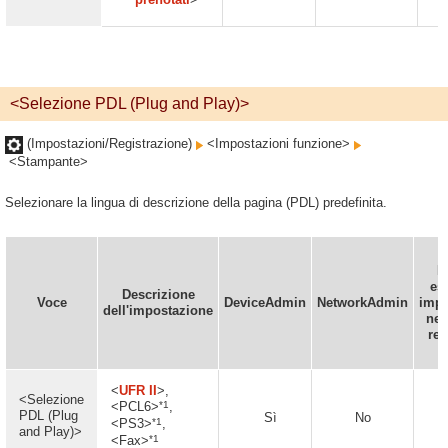
<Selezione PDL (Plug and Play)>
(Impostazioni/Registrazione)
<Impostazioni funzione>
<Stampante>
Selezionare la lingua di descrizione della pagina (PDL) predefinita.
P
es
Descrizione
Voce
DeviceAdmin
NetworkAdmin
impo
dell'impostazione
nel
re
<
UFR II
>,
<Selezione
*1
<PCL6>
,
PDL (Plug
Sì
No
*1
<PS3>
,
and Play)>
*1
<Fax>