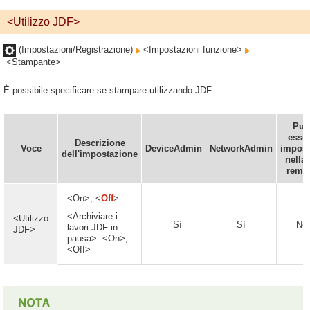
<Utilizzo JDF>
(Impostazioni/Registrazione)
<Impostazioni funzione>
<Stampante>
È possibile specificare se stampare utilizzando JDF.
Può
esse
Descrizione
Voce
DeviceAdmin
NetworkAdmin
impost
dell'impostazione
nella 
remo
<On>, <
Off
>
<Archiviare i
<Utilizzo
Sì
Sì
No
lavori JDF in
JDF>
pausa>: <On>,
<Off
>