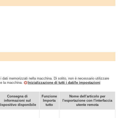
i dati memorizzati nella macchina. Di solito, non è necessario utilizzare
sce la macchina.
Inizializzazione di tutti i dati/le impostazioni
Consegna di
Funzione
Nome dell'articolo per
informazioni sul
Importa
l'esportazione con l'interfaccia
dispositivo disponibile
tutto
utente remota