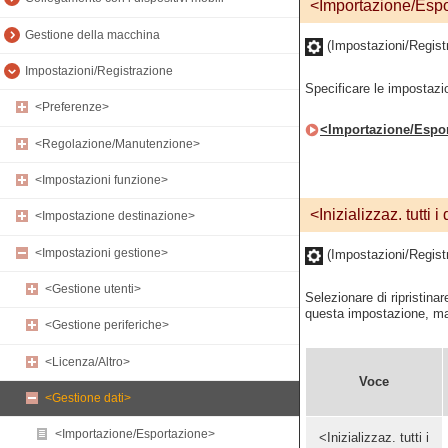
<Importazione/Esp
Gestione della macchina
(Impostazioni/Regist
Impostazioni/Registrazione
Specificare le impostazio
<Preferenze>
<Importazione/Espo
<Regolazione/Manutenzione>
<Impostazioni funzione>
<Inizializzaz. tutti i
<Impostazione destinazione>
<Impostazioni gestione>
(Impostazioni/Regist
<Gestione utenti>
Selezionare di ripristina
questa impostazione, ma 
<Gestione periferiche>
<Licenza/Altro>
Voce
<Gestione dati>
<Importazione/Esportazione>
<Inizializzaz. tutti i