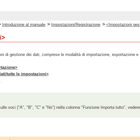
>
>
>
Introduzione al manuale
Impostazioni/Registrazione
<Impostazioni ges
i>
ni di gestione dei dati, comprese le modalità di importazione, esportazione e i
rtazione>
 dati/tutte le impostazioni>
>
ulle voci ("A", "B", "C" e "No") nella colonna "Funzione Importa tutto", veder