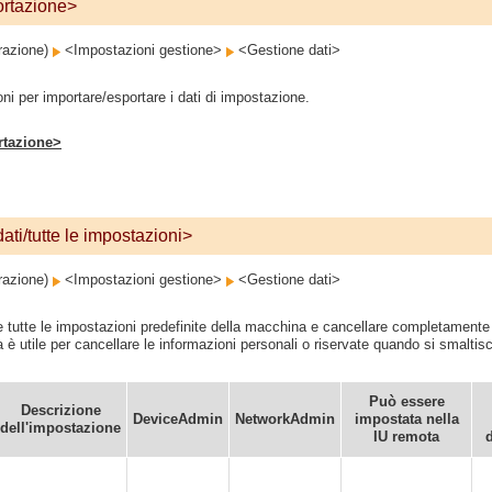
ortazione>
razione)
<Impostazioni gestione>
<Gestione dati>
ni per importare/esportare i dati di impostazione.
rtazione>
 dati/tutte le impostazioni>
razione)
<Impostazioni gestione>
<Gestione dati>
re tutte le impostazioni predefinite della macchina e cancellare completamente 
è utile per cancellare le informazioni personali o riservate quando si smalti
Può essere
Descrizione
DeviceAdmin
NetworkAdmin
impostata nella
dell'impostazione
IU remota