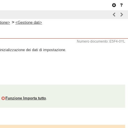
>
tione>
<Gestione dati>
Numero documento: E5F4-0YL
nizializzazione dei dati di impostazione.
e
Funzione Importa tutto
.