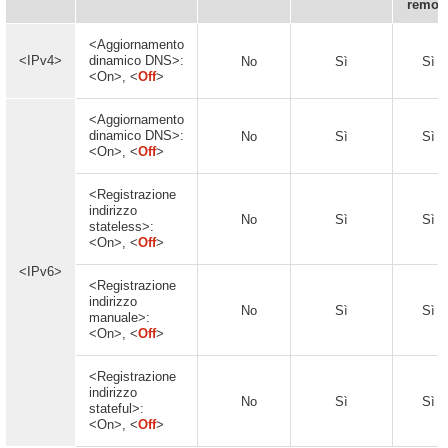
remot
<Aggiornamento
<IPv4>
dinamico DNS>:
No
Sì
Sì
<On>, <
Off
>
<Aggiornamento
dinamico DNS>:
No
Sì
Sì
<On>, <
Off
>
<Registrazione
indirizzo
No
Sì
Sì
stateless>:
<On>, <
Off
>
<IPv6>
<Registrazione
indirizzo
No
Sì
Sì
manuale>:
<On>, <
Off
>
<Registrazione
indirizzo
No
Sì
Sì
stateful>:
<On>, <
Off
>