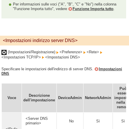
Per informazioni sulle voci ("A", "B", "C" e "No") nella colonna
"Funzione Importa tutto", vedere
Funzione Importa tutto
.
<Impostazioni indirizzo server DNS>
(Impostazioni/Registrazione)
<Preferenze>
<Rete>
<Impostazioni TCP/IP>
<Impostazioni DNS>
Specificare le impostazioni dell'indirizzo di server DNS.
Impostazioni
DNS
Può
essere
Descrizione
Voce
DeviceAdmin
NetworkAdmin
imposta
dell'impostazione
nella I
remot
<Server DNS
No
Sì
Sì
primario>