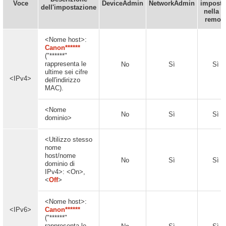
Voce
DeviceAdmin
NetworkAdmin
imposta
dell'impostazione
nella I
remot
<Nome host>:
Canon******
("******"
rappresenta le
No
Sì
Sì
ultime sei cifre
<IPv4>
dell'indirizzo
MAC).
<Nome
No
Sì
Sì
dominio>
<Utilizzo stesso
nome
host/nome
No
Sì
Sì
dominio di
IPv4>: <On>,
<
Off
>
<Nome host>:
<IPv6>
Canon******
("******"
rappresenta le