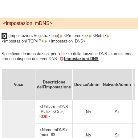
<Impostazioni mDNS>
(Impostazioni/Registrazione)
<Preferenze>
<Rete>
<Impostazioni TCP/IP>
<Impostazioni DNS>
Specificare le impostazioni per l'utilizzo della funzione DNS in un sistema
che non dispone di server DNS.
Impostazioni DNS
Descrizione
Voce
DeviceAdmin
NetworkAdmin
i
dell'impostazione
<Utilizzo mDNS
IPv4>: <On>,
No
Sì
<
Off
>
<Nome mDNS>
(max. 63
No
Sì