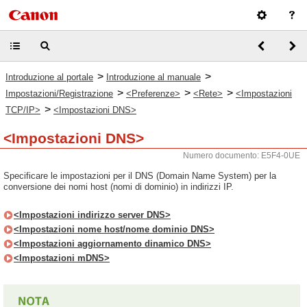
>
>
Introduzione al portale
Introduzione al manuale
>
>
>
Impostazioni/Registrazione
<Preferenze>
<Rete>
<Impostazioni
>
TCP/IP>
<Impostazioni DNS>
<Impostazioni DNS>
Numero documento: E5F4-0UE
Specificare le impostazioni per il DNS (Domain Name System) per la
conversione dei nomi host (nomi di dominio) in indirizzi IP.
<Impostazioni indirizzo server DNS>
<Impostazioni nome host/nome dominio DNS>
<Impostazioni aggiornamento dinamico DNS>
<Impostazioni mDNS>