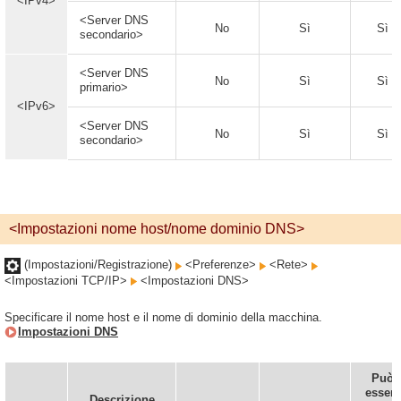
<IPv4>
<Server DNS
No
Sì
Sì
secondario>
<Server DNS
No
Sì
Sì
primario>
<IPv6>
<Server DNS
No
Sì
Sì
secondario>
<Impostazioni nome host/nome dominio DNS>
(Impostazioni/Registrazione)
<Preferenze>
<Rete>
<Impostazioni TCP/IP>
<Impostazioni DNS>
Specificare il nome host e il nome di dominio della macchina.
Impostazioni DNS
Può
essere
Descrizione