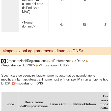
No
Sì
Sì
ultime sei cifre
dell'indirizzo
MAC).
<Nome
No
Sì
Sì
dominio>
<Impostazioni aggiornamento dinamico DNS>
(Impostazioni/Registrazione)
<Preferenze>
<Rete>
<Impostazioni TCP/IP>
<Impostazioni DNS>
Specificare se eseguire l'aggiornamento automatico quando viene
modificata la mappatura tra il nome host e l'indirizzo IP in un ambiente tipo
DHCP.
Impostazioni DNS
Può
esser
Descrizione
Voce
DeviceAdmin
NetworkAdmin
imposta
dell'impostazione
nella I