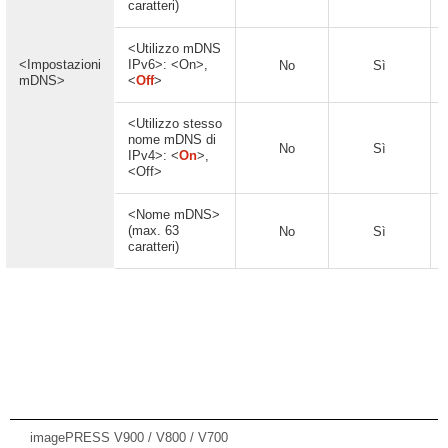
caratteri)
<Utilizzo mDNS
<Impostazioni
IPv6>: <On>,
No
Sì
mDNS>
<
Off
>
<Utilizzo stesso
nome mDNS di
No
Sì
IPv4>: <
On
>,
<Off>
<Nome mDNS>
(max. 63
No
Sì
caratteri)
imagePRESS V900 / V800 / V700