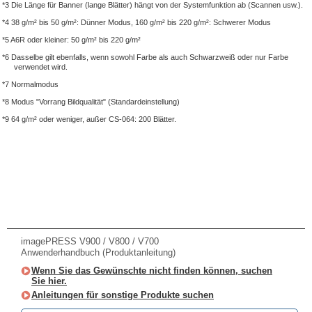
*3 Die Länge für Banner (lange Blätter) hängt von der Systemfunktion ab (Scannen usw.).
*4 38 g/m² bis 50 g/m²: Dünner Modus, 160 g/m² bis 220 g/m²: Schwerer Modus
*5 A6R oder kleiner: 50 g/m² bis 220 g/m²
*6 Dasselbe gilt ebenfalls, wenn sowohl Farbe als auch Schwarzweiß oder nur Farbe
verwendet wird.
*7 Normalmodus
*8 Modus "Vorrang Bildqualität" (Standardeinstellung)
*9 64 g/m² oder weniger, außer CS-064: 200 Blätter.
imagePRESS V900 / V800 / V700
Anwenderhandbuch (Produktanleitung)
Wenn Sie das Gewünschte nicht finden können, suchen
Sie hier.
Anleitungen für sonstige Produkte suchen