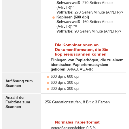
Schwarzweiß
: 270 Seiten/Minute
*7
(A4/LTR)
*7
Vollfarbe
: 270 Seiten/Minute (A4/LTR)
Kopieren (600 dpi)
Schwarzweiß
: 160 Seiten/Minute
*7*8
(A4/LTR)
*7
Vollfarbe
: 90 Seiten/Minute (A4/LTR)
Die Kombinationen an
Dokumentformaten, die Sie
kopieren/scannen können
Einlegen von Papierbögen, die zu einem
identischen Papierformatsystem
gehören
: A4/A3, A5/A4R
600 dpi x 600 dpi
Auflösung zum
600 dpi x 300 dpi
Scannen
300 dpi x 300 dpi
Anzahl der
Farbtöne zum
256 Gradationsstufen, 8 Bit x 3 Farben
Scannen
Normales Papierformat
Vergrößerungsfehler: 0,5 %