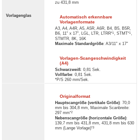
zu 431,8 mm
Vorlagenglas
Automatisch erkennbare
Vorlagenformate
A3, A4, A4R, A5, A5R, A6R, B4, B5, B5R,
*1
*1
B6, 11" x 17", LGL, LTR, LTRR
, STMT
,
STMTR, 8K, 16K
Maximale Standardgröße
: A3/11" x 17"
Vorlagen-Scangeschwindigkeit
(A4)
Schwarzweiß
: 0,81 Sek.
Vollfarbe
: 0,81 Sek.
*P/S 260 mm/Sek.
Originalformat
Hauptscangröße (vertikale Größe)
: 70,0
mm bis 304,8 mm, Maximale Scanbreite:
*2
297 mm
Nebenscangröße (horizontale Größe)
:
139,7 mm bis 431,8 mm, 431,8 mm bis 630
*3
mm (Lange Vorlage)