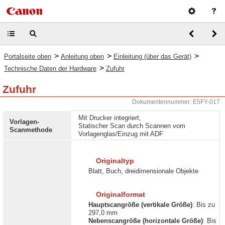
>
>
>
Portalseite oben
Anleitung oben
Einleitung (über das Gerät)
>
Technische Daten der Hardware
Zufuhr
Zufuhr
Dokumentennummer: E5FY-017
Mit Drucker integriert,
Vorlagen-
Statischer Scan durch Scannen vom
Scanmethode
Vorlagenglas/Einzug mit ADF
Originaltyp
Blatt, Buch, dreidimensionale Objekte
Originalformat
Hauptscangröße (vertikale Größe)
: Bis zu
297,0 mm
Nebenscangröße (horizontale Größe)
: Bis