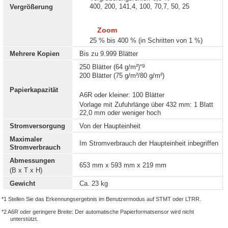
400, 200, 141,4, 100, 70,7, 50, 25
Vergrößerung
Zoom
25 % bis 400 % (in Schritten von 1 %)
Mehrere Kopien
Bis zu 9.999 Blätter
*9
250 Blätter (64 g/m²)
200 Blätter (75 g/m²/80 g/m²)
Papierkapazität
A6R oder kleiner: 100 Blätter
Vorlage mit Zufuhrlänge über 432 mm: 1 Blatt
22,0 mm oder weniger hoch
Stromversorgung
Von der Haupteinheit
Maximaler
Im Stromverbrauch der Haupteinheit inbegriffen
Stromverbrauch
Abmessungen
653 mm x 593 mm x 219 mm
(B x T x H)
Gewicht
Ca. 23 kg
*1 Stellen Sie das Erkennungsergebnis im Benutzermodus auf STMT oder LTRR.
*2 A6R oder geringere Breite: Der automatische Papierformatsensor wird nicht
unterstützt.