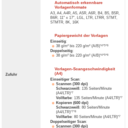
Automatisch erkennbare
Vorlagenformate
A3, A4, A4R, A5, A5R, A6R, B4, B5, B5R,
B6R, 11" x 17", LGL, LTR, LTRR, STMT,
STMTR, 8K, 16K
Papiergewicht der Vorlagen
Einseitig
:
*4*5*6
38 g/m² bis 220 g/m² (A/B)
Doppelseitig
:
*4*5*6
38 g/m² bis 220 g/m² (A/B)
Vorlagen-Scangeschwindigkeit
(A4)
Zufuhr
Einseitiger Scan
:
Scannen (300 dpi)
Schwarzweiß
: 135 Seiten/Minute
*7
(A4/LTR)
*7
Vollfarbe
: 135 Seiten/Minute (A4/LTR)
Kopieren (600 dpi)
Schwarzweiß
: 80 Seiten/Minute
*7*8
(A4/LTR)
*7
Vollfarbe
: 80 Seiten/Minute (A4/LTR)
Doppelseitiger Scan
:
Scannen (300 dpi)