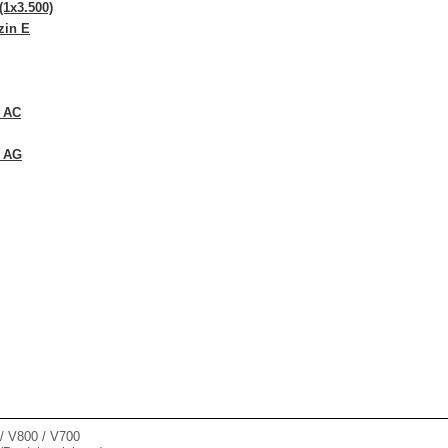
(1x3.500)
zin E
r AC
r AG
 V800 / V700