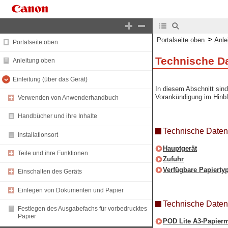
>
Portalseite oben
Anle
Portalseite oben
Technische D
Anleitung oben
Einleitung (über das Gerät)
In diesem Abschnitt sin
Vorankündigung im Hinbl
Verwenden von Anwenderhandbuch
Handbücher und ihre Inhalte
Technische Daten
Installationsort
Hauptgerät
Teile und ihre Funktionen
Zufuhr
Verfügbare Papierty
Einschalten des Geräts
Einlegen von Dokumenten und Papier
Technische Daten 
Festlegen des Ausgabefachs für vorbedrucktes
Papier
POD Lite A3-Papier