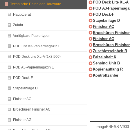
POD Deck Lite XL-A 
Technische Daten der Hardware
POD A3-Papiermaga
POD Deck-F
Hauptgerät
Stapelanlage D
Zufuhr
Finisher AC
Broschüren Finishe
Verfügbare Papiertypen
Finisher AG
Broschüren Finishe
POD Lite A3-Papiermagazin C
Zuschiesseinheit R
POD Deck Lite XL-A (1x3.500)
Falzeinheit K
Sensing Unit B
POD A3-Papiermagazin E
Kopienauffang R
Kontrollzähler
POD Deck-F
Stapelanlage D
Finisher AC
Broschüren Finisher AC
Finisher AG
imagePRESS V900 /