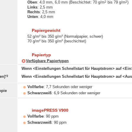
2
2
Oben
: 4,0 mm, 6,0 mm (Beschichtet: 70 g/m
bis 79 g/m
)
Links
: 2,5 mm
Rechts
: 2,5 mm
Unten
: 4,0 mm
Papiergewicht
52 g/m² bis 350 g/m² (Normalpapier, schwer)
70 g/m² bis 350 g/m² (beschichtet)
Papiertyp
Verfügbare Papiertypen
Wenn <Einstellungen Schnellstart für Hauptstrom> auf <Ein>
*2
en)
Wenn <Einstellungen Schnellstart für Hauptstrom> auf <Aus>
Vollfarbe
: 7,7 Sekunden oder weniger
opie
Schwarzweiß
: 6,9 Sekunden oder weniger
imagePRESS V900
Vollfarbe
: 90 ppm
Schwarzweiß
: 90 ppm