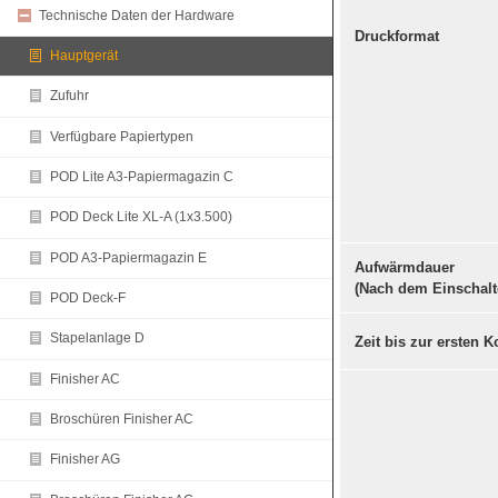
Technische Daten der Hardware
Druckformat
Hauptgerät
Zufuhr
Verfügbare Papiertypen
POD Lite A3-Papiermagazin C
POD Deck Lite XL-A (1x3.500)
POD A3-Papiermagazin E
Aufwärmdauer
(Nach dem Einschalt
POD Deck-F
Stapelanlage D
Zeit bis zur ersten K
Finisher AC
Broschüren Finisher AC
Finisher AG