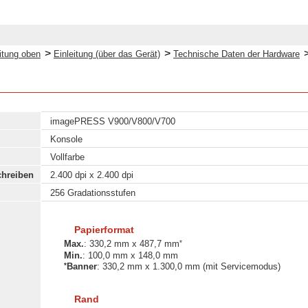
>
>
itung oben
Einleitung (über das Gerät)
Technische Daten der Hardware
imagePRESS V900/V800/V700
Konsole
Vollfarbe
chreiben
2.400 dpi x 2.400 dpi
256 Gradationsstufen
Papierformat
*
Max.
: 330,2 mm x 487,7 mm
Min.
: 100,0 mm x 148,0 mm
*
Banner
: 330,2 mm x 1.300,0 mm (mit Servicemodus)
Rand