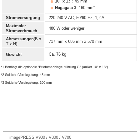
10" x 13"
: 45 mm
*3
Nagagata 3
: 160 mm
Stromversorgung
220-240 V AC, 50/60 Hz, 1,2 A
Maximaler
480 W oder weniger
Stromverbrauch
Abmessungen
(B x
717 mm x 686 mm x 570 mm
T x H)
Ca. 76 kg
Gewicht
*1 Benötigt die optionale "Briefumschlagzuführung G" (außer 10" x 13").
*2 Seitliche Versiegelung: 45 mm
*3 Seitliche Versiegelung: 100 mm
imagePRESS V900 / V800 / V700