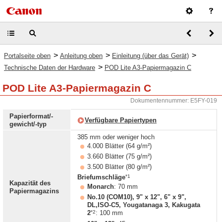
>
>
>
Portalseite oben
Anleitung oben
Einleitung (über das Gerät)
>
Technische Daten der Hardware
POD Lite A3-Papiermagazin C
POD Lite A3-Papiermagazin C
Dokumentennummer: E5FY-019
Papierformat/-
Verfügbare Papiertypen
gewicht/-typ
385 mm oder weniger hoch
4.000 Blätter (64 g/m²)
3.660 Blätter (75 g/m²)
3.500 Blätter (80 g/m²)
*1
Briefumschläge
Kapazität des
Monarch
: 70 mm
Papiermagazins
No.10 (COM10), 9" x 12", 6" x 9",
DL,ISO-C5, Yougatanaga 3, Kakugata
*2
2
: 100 mm