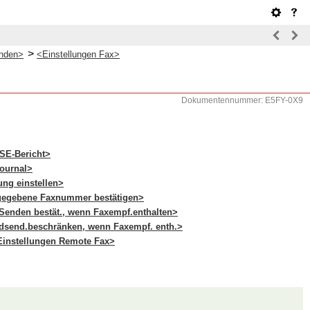
>
nden>
<Einstellungen Fax>
Dokumentennummer: E5FY-0X9
SE-Bericht>
ournal>
ung einstellen>
gegebene Faxnummer bestätigen>
Senden bestät., wenn Faxempf.enthalten>
send.beschränken, wenn Faxempf. enth.>
instellungen Remote Fax>