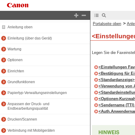
Portalseite oben
>
Portalseite oben
Anle
Anleitung oben
<Einstellunge
Einleitung (über das Gerät)
Wartung
Legen Sie die Faxeinstel
Optionen
<Einstellungen Fav
Einrichten
<Bestätigung für Ei
<Standardanzeige>
Grundfunktionen
<Verwendung von 
<Standardeinstell
Papiertyp-Verwaltungseinstellungen
<Optionen-Kurzwah
Anpassen der Druck- und
<Sendername (TTI)
Endbearbeitungsqualität
<Auth.Anwenderna
Drucken/Scannen
Verbindung mit Mobilgeräten