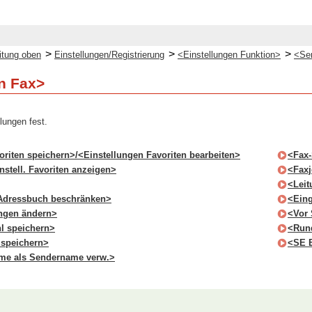
>
>
>
itung oben
Einstellungen/Registrierung
<Einstellungen Funktion>
<Se
n Fax>
lungen fest.
oriten speichern>/<Einstellungen Favoriten bearbeiten>
<Fax-
nstell. Favoriten anzeigen>
<Faxj
<Leit
Adressbuch beschränken>
<Ein
ungen ändern>
<Vor 
l speichern>
<Rund
 speichern>
<SE E
me als Sendername verw.>