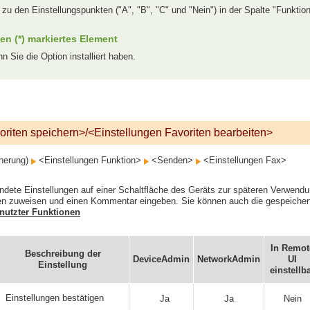
 zu den Einstellungspunkten ("A", "B", "C" und "Nein") in der Spalte "Funktion
en (*) markiertes Element
n Sie die Option installiert haben.
oriten speichern>/<Einstellungen Favoriten bearbeiten>
cherung)
<Einstellungen Funktion>
<Senden>
<Einstellungen Fax>
ndete Einstellungen auf einer Schaltfläche des Geräts zur späteren Verwend
en zuweisen und einen Kommentar eingeben. Sie können auch die gespeicher
nutzter Funktionen
In Remot
Beschreibung der
DeviceAdmin
NetworkAdmin
UI
Einstellung
einstellb
Einstellungen bestätigen
Ja
Ja
Nein