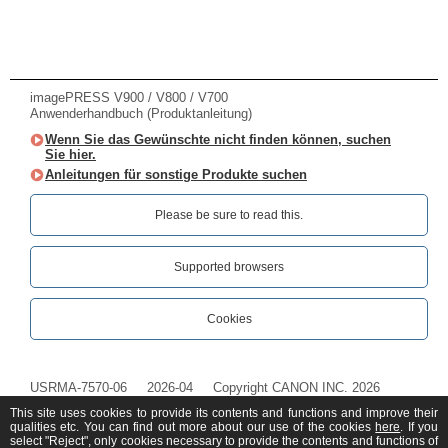
imagePRESS V900 / V800 / V700
Anwenderhandbuch (Produktanleitung)
Wenn Sie das Gewünschte nicht finden können, suchen
Sie hier.
Anleitungen für sonstige Produkte suchen
Please be sure to read this.‎
Supported browsers
Cookies
USRMA-7570-06
2026-04
Copyright CANON INC. 2026
This site uses cookies to provide its contents and functions and improve their
qualities etc. You can find out more about our use of the cookies
here
. If you
select "Reject", only cookies necessary to provide the contents and functions of