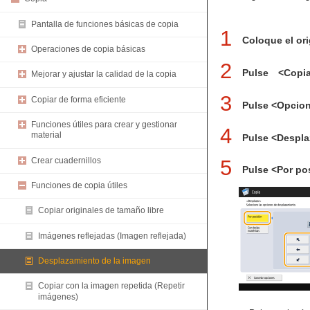
Pantalla de funciones básicas de copia
1
Coloque el ori
Operaciones de copia básicas
2
Pulse <Copi
Mejorar y ajustar la calidad de la copia
3
Copiar de forma eficiente
Pulse <Opcion
Funciones útiles para crear y gestionar
4
material
Pulse <Despla
Crear cuadernillos
5
Pulse <Por po
Funciones de copia útiles
Copiar originales de tamaño libre
Imágenes reflejadas (Imagen reflejada)
Desplazamiento de la imagen
Copiar con la imagen repetida (Repetir
imágenes)