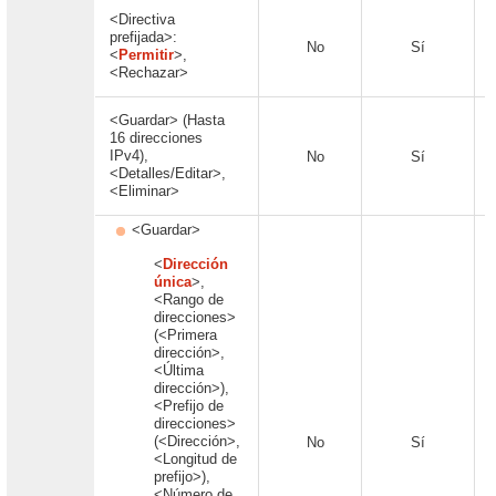
<Directiva
prefijada>:
No
Sí
<
Permitir
>,
<Rechazar>
<Guardar> (Hasta
16 direcciones
IPv4),
No
Sí
<Detalles/Editar>,
<Eliminar>
<Guardar>
<
Dirección
única
>,
<Rango de
direcciones>
(<Primera
dirección>,
<Última
dirección>),
<Prefijo de
direcciones>
(<Dirección>,
No
Sí
<Longitud de
prefijo>),
<Número de