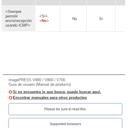
<Siempre
permitir
<Sí>,
No
Sí
envío/recepción
<
No
>
usando ICMP>
imagePRESS V900 / V800 / V700
Guía de usuario (Manual de producto)
Si no encuentra lo que busca, puede buscar aquí.
Encontrar manuales para otros productos
Please be sure to read this.‎
Supported browsers