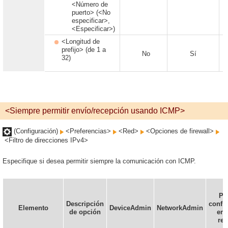
<Número de
puerto> (<No
especificar>,
<Especificar>)
<Longitud de
prefijo> (de 1 a
No
Sí
32)
<Siempre permitir envío/recepción usando ICMP>
(Configuración)
<Preferencias>
<Red>
<Opciones de firewall>
<Filtro de direcciones IPv4>
Especifique si desea permitir siempre la comunicación con ICMP.
Pu
Descripción
confi
Elemento
DeviceAdmin
NetworkAdmin
de opción
en 
re