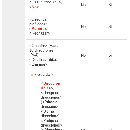
<Usar filtro>: <Sí>,
No
Sí
<
No
>
<Directiva
prefijada>:
No
Sí
<
Permitir
>,
<Rechazar>
<Guardar> (Hasta
16 direcciones
IPv4),
No
Sí
<Detalles/Editar>,
<Eliminar>
<Guardar>
<
Dirección
única
>,
<Rango de
direcciones>
(<Primera
dirección>,
<Última
dirección>),
<Prefijo de
direcciones>
(<Dirección>,