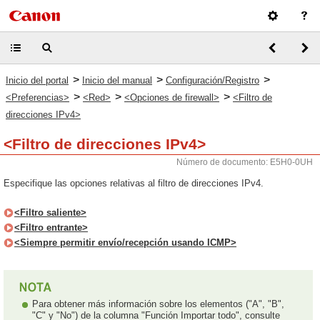
>
>
>
Inicio del portal
Inicio del manual
Configuración/Registro
>
>
>
<Preferencias>
<Red>
<Opciones de firewall>
<Filtro de
direcciones IPv4>
<Filtro de direcciones IPv4>
Número de documento: E5H0-0UH
Especifique las opciones relativas al filtro de direcciones IPv4.
<Filtro saliente>
<Filtro entrante>
<Siempre permitir envío/recepción usando ICMP>
Para obtener más información sobre los elementos ("A", "B",
"C" y "No") de la columna "Función Importar todo", consulte