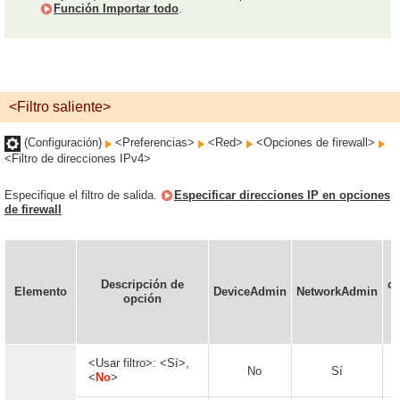
Función Importar todo
.
<Filtro saliente>
(Configuración)
<Preferencias>
<Red>
<Opciones de firewall>
<Filtro de direcciones IPv4>
Especifique el filtro de salida.
Especificar direcciones IP en opciones
de firewall
Descripción de
co
Elemento
DeviceAdmin
NetworkAdmin
opción
<Usar filtro>: <Sí>,
No
Sí
<
No
>