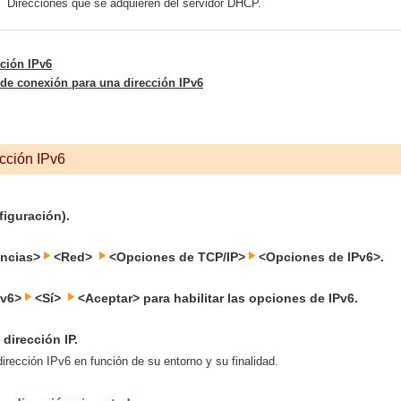
Direcciones que se adquieren del servidor DHCP.
cción IPv6
 de conexión para una dirección IPv6
ección IPv6
iguración).
encias>
<Red>
<Opciones de TCP/IP>
<Opciones de IPv6>.
Pv6>
<Sí>
<Aceptar> para habilitar las opciones de IPv6.
dirección IP.
irección IPv6 en función de su entorno y su finalidad.