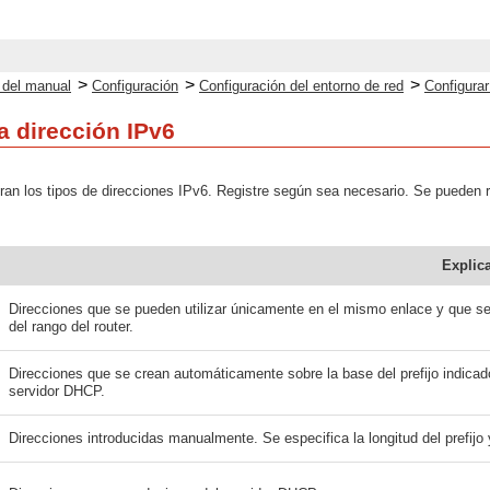
>
>
>
o del manual
Configuración
Configuración del entorno de red
Configurar
a dirección IPv6
an los tipos de direcciones IPv6. Registre según sea necesario. Se pueden re
Explic
Direcciones que se pueden utilizar únicamente en el mismo enlace y que se
del rango del router.
Direcciones que se crean automáticamente sobre la base del prefijo indicado
servidor DHCP.
Direcciones introducidas manualmente. Se especifica la longitud del prefijo 