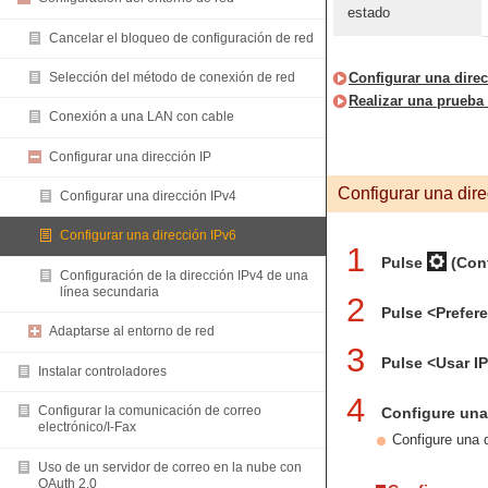
estado
Cancelar el bloqueo de configuración de red
Configurar una dire
Selección del método de conexión de red
Realizar una prueba
Conexión a una LAN con cable
Configurar una dirección IP
Configurar una dir
Configurar una dirección IPv4
Configurar una dirección IPv6
1
Pulse
(Conf
Configuración de la dirección IPv4 de una
línea secundaria
2
Pulse <Prefer
Adaptarse al entorno de red
3
Pulse <Usar I
Instalar controladores
4
Configurar la comunicación de correo
Configure una 
electrónico/I-Fax
Configure una d
Uso de un servidor de correo en la nube con
OAuth 2.0