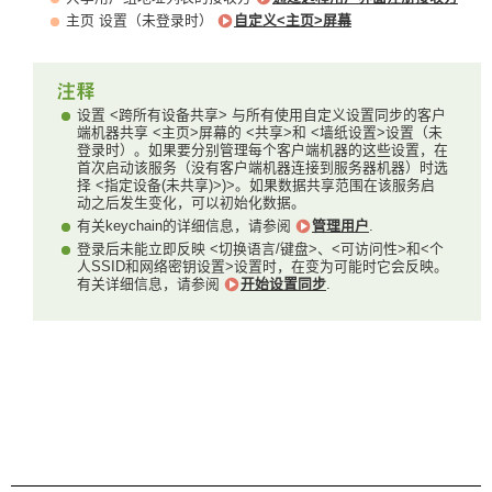
主页 设置（未登录时）
自定义<主页>屏幕
设置 <跨所有设备共享> 与所有使用自定义设置同步的客户
端机器共享 <主页>屏幕的 <共享>和 <墙纸设置>设置（未
登录时）。如果要分别管理每个客户端机器的这些设置，在
首次启动该服务（没有客户端机器连接到服务器机器）时选
择 <指定设备(未共享)>)>。如果数据共享范围在该服务启
动之后发生变化，可以初始化数据。
有关keychain的详细信息，请参阅
管理用户
.
登录后未能立即反映 <切换语言/键盘>、<可访问性>和<个
人SSID和网络密钥设置>设置时，在变为可能时它会反映。
有关详细信息，请参阅
开始设置同步
.