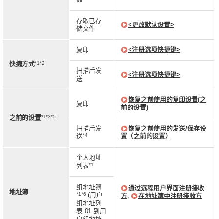
存取已存
<更改默认设置>
储文件
复印
<注册选项快捷键>
*1*2
快捷方式
扫描后发
<注册选项快捷键>
送
恢复之前使用的复印设置(之
复印
前的设置)
*1*3*5
之前的设置
扫描后发
恢复之前使用的发送/保存设
*4
送
置（之前的设置）
个人地址
*1
列表
组地址簿
通过远程用户界面注册接收
地址簿
*1*6
(用户
方
,
在地址簿中注册接收方
组地址列
表 01 到用
户组地址