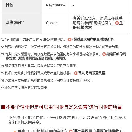
*1
其他
Keychain
-
有关详细信息，请通过在线手
*7
网络访问
Cookie
册网站参阅"网络访问”。
手
册及其内容
*1 当<删除最早的用户设置>已指定时被删除。
<超过最大用户数量时的操作>
*2 当客户端机器第一次同步自定义设置时，该项目的同步在机器启动之前不会结束。
*3 同步自定义设置时，可以在数据共享范围内为单个机器指定该项目。
指定详细的同
步设置（服务器机器或服务器/客户端机器）
*4 即使该项目设为共享，接收方保留为空且不会同步。
*5 该项目无法由其他机器导入或导出至其他机器。
导入/导出设置数据
*6 必须使用支持群组功能的登录服务（用户认证支持群组功能）。
*7 此项目不支持自定义设置同步。
不能个性化但是可以由“同步自定义设置”进行同步的项目
下列项目不能个性化，但是可以通过“同步自定义设置”在多台佳能多功
能打印机之间共享。
共享用户组地址列表的接收方
通过远程用户界面注册接收方