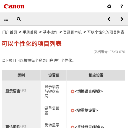
>
>
>
>
门户首页
手册首页
基本操作
登录到本机
可以个性化的项目列表
可以个性化的项目列表
文档编号: E5Y3-070
以下项目可以根据每个登录用户进行个性化。
类别
设置值
相应设置
显示语言
*1*2
显示语言
与键盘布
<切换语言/键盘>
局
键重复设
<键重复设置>
置
反转显示
*1*2
可访问性
<反转显示(彩色)>