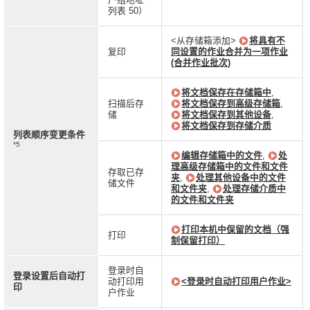
列表 50）
<从存储箱添加>
将具有不
复印
同设置的作业合并为一项作业
(合并作业批次)
将文档保存在存储箱中
,
扫描后存
将文档保存到高级存储箱
,
储
将文档保存到其他设备
,
将文档保存到存储介质
列表顺序变更条件
*5
编辑存储箱中的文件
,
处
理高级存储箱中的文件和文件
存取已存
夹
,
处理其他设备中的文件
储文件
和文件夹
,
处理存储介质中
的文件和文件夹
打印本机中保留的文档（强
打印
制保留打印）
登录时自
登录设置后自动打
动打印用
<登录时自动打印用户作业>
印
户作业