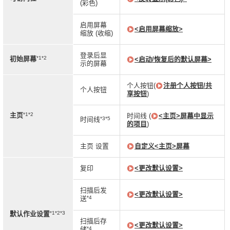
(彩色)
启用屏幕
<启用屏幕缩放>
缩放 (收缩)
登录后显
*1*2
初始屏幕
<启动/恢复后的默认屏幕>
示的屏幕
个人按钮(
注册个人按钮/共
个人按钮
享按钮
)
*1*2
主页
时间线 (
<主页>屏幕中显示
*3*5
时间线
的项目
)
主页 设置
自定义<主页>屏幕
复印
<更改默认设置>
扫描后发
<更改默认设置>
*4
送
*1*2*3
默认作业设置
扫描后存
<更改默认设置>
*4
储