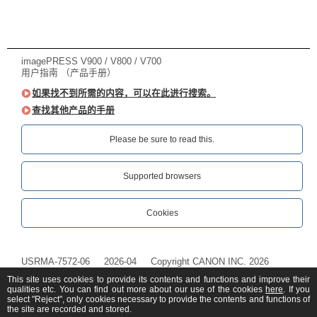
imagePRESS V900 / V800 / V700
用户指南 （产品手册）
如果找不到所需的内容，可以在此进行搜索。
查找其他产品的手册
Please be sure to read this.‎
Supported browsers
Cookies
USRMA-7572-06
2026-04
Copyright CANON INC. 2026
This site uses cookies to provide its contents and functions and improve their
qualities etc. You can find out more about our use of the cookies
here
. If you
select "Reject", only cookies necessary to provide the contents and functions of
the site are recorded and stored.