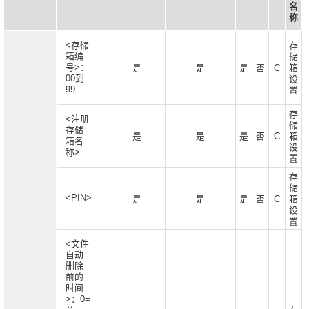
名
称
<存储
存
箱编
储
号>：
是
是
是
否
C
箱
00到
设
99
置
存
<注册
储
存储
是
是
是
否
C
箱
箱名
设
称>
置
存
储
<PIN>
是
是
是
否
C
箱
设
置
<文件
自动
删除
前的
时间
>：0=