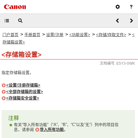
>
>
>
>
>
门户首页
手册首页
设置/注册
<功能设置>
<存储/存取文件>
<
存储箱设置>
<存储箱设置>
文档编号: E5Y3-0WK
指定存储箱设置。
<设置/注册存储箱>
<全部存储箱的设置>
<存储箱安全设置>
有关“导入所有功能”（“A”、“B”、“C”以及“无”）列中的项目信
息，请参阅
导入所有功能
。