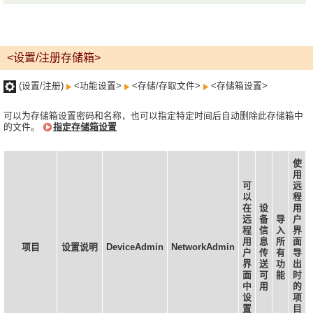
<设置/注册存储箱>
(设置/注册)
<功能设置>
<存储/存取文件>
<存储箱设置>
可以为存储箱设置密码和名称，也可以指定特定时间后自动删除此存储箱中
的文件。
指定存储箱设置
使
用
可
远
以
程
在
设
用
远
备
导
户
程
信
入
界
用
息
所
面
项目
设置说明
DeviceAdmin
NetworkAdmin
户
传
有
导
界
送
功
出
面
可
能
时
中
用
的
设
项
置
目