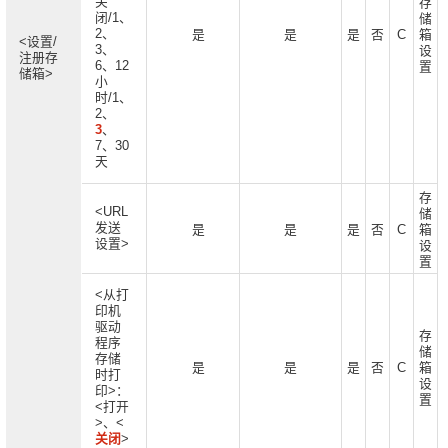
关
存
闭/1、
储
2、
是
是
是
否
C
箱
<设置/
3、
设
注册存
6、12
置
储箱>
小
时/1、
2、
3
、
7、30
天
存
<URL
储
发送
是
是
是
否
C
箱
设置>
设
置
<从打
印机
驱动
存
程序
储
存储
是
是
是
否
C
箱
时打
设
印>：
置
<打开
>、<
关闭
>