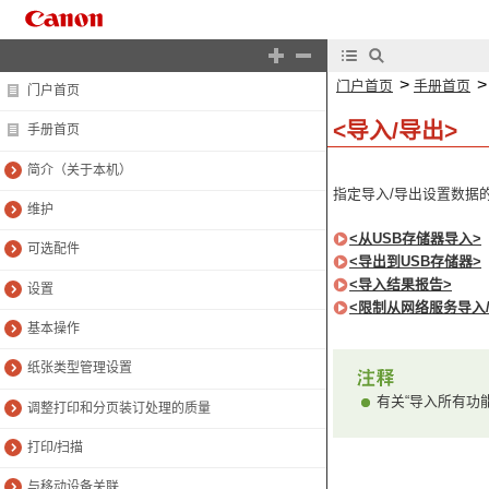
>
门户首页
手册首页
门户首页
<导入/导出>
手册首页
简介（关于本机）
指定导入/导出设置数据
维护
<从USB存储器导入>
可选配件
<导出到USB存储器>
<导入结果报告>
设置
<限制从网络服务导入
基本操作
纸张类型管理设置
有关“导入所有功能
调整打印和分页装订处理的质量
打印/扫描
与移动设备关联