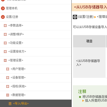
<从USB存储器导入
管理本机
(设置/注册)
<管理
设置/注册
<参数选择>
可以从USB存储设备导
<调整/维护>
项目
<功能设置>
<设置接收方>
<管理设置>
<从USB存储器导
入>
<用户管理>
<设备管理>
<授权/其他>
<数据管理>
将USB存储器连
插入所需的US
<导入/导出>