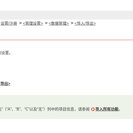
>
>
>
>
设置/注册
<管理设置>
<数据管理>
<导入/导出>
的设置。
/导出>
”（“A”、“B”、“C”以及“无”）列中的项目信息，请参阅
导入所有功能
。