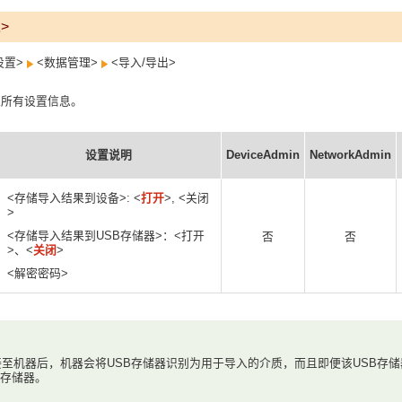
>
设置>
<数据管理>
<导入/导出>
入所有设置信息。
设置说明
DeviceAdmin
NetworkAdmin
<存储导入结果到设备>: <
打开
>, <关闭
>
<存储导入结果到USB存储器>：<打开
否
否
>、<
关闭
>
<解密密码>
接至机器后，机器会将USB存储器识别为用于导入的介质，而且即便该USB存储
B存储器。