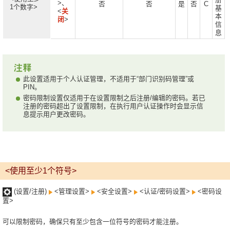
>、
否
否
是
否
C
1个数字>
基
<
关
本
闭
>
信
息
此设置适用于个人认证管理，不适用于“部门识别码管理”或
PIN。
密码限制设置仅适用于在设置限制之后注册/编辑的密码。若已
注册的密码超出了设置限制，在执行用户认证操作时会显示信
息提示用户更改密码。
<使用至少1个符号>
(设置/注册)
<管理设置>
<安全设置>
<认证/密码设置>
<密码设
置>
可以限制密码，确保只有至少包含一位符号的密码才能注册。