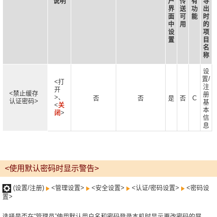
说明
户
传
有
导
界
送
功
出
面
可
能
时
中
用
的
设
项
置
目
名
称
设
置/
<打
注
开
<禁止缓存
册
>、
否
否
是
否
C
认证密码>
基
<
关
本
闭
>
信
息
<使用默认密码时显示警告>
(设置/注册)
<管理设置>
<安全设置>
<认证/密码设置>
<密码设
置>
选择是否在“管理员”使用默认用户名和密码登录本机时显示更改密码的屏