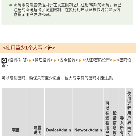
密码限制设置仅适用于在设置限制之后注册/编辑的密码。若已
注册的密码超出了设置限制，在执行用户认证操作时会显示信
息提示用户更改密码。
<使用至少1个大写字符>
(设置/注册)
<管理设置>
<安全设置>
<认证/密码设置>
<密码设
置>
可以限制密码，确保只有至少包含一位大写字符的密码才能注册。
使
用
可
远
以
程
在
设
用
远
备
导
户
程
信
入
界
设置
用
息
所
面
项目
DeviceAdmin
NetworkAdmin
说明
户
传
有
导