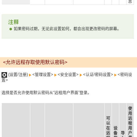
息
如果密码过期，无论此设置如何，都会出现更改密码的屏幕。
<允许远程存取使用默认密码>
(设置/注册)
<管理设置>
<安全设置>
<认证/密码设置>
<密码设
置>
选择是否允许使用默认密码从“远程用户界面”登录。
使
用
可
远
以
程
在
设
用
远
备
导
户