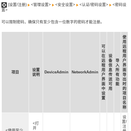
(设置/注册)
<管理设置>
<安全设置>
<认证/密码设置>
<密码设
置>
可以限制密码，确保只有至少包含一位数字的密码才能注册。
使
用
可
远
以
程
在
设
用
远
备
导
户
程
信
入
界
设置
用
息
所
面
项目
DeviceAdmin
NetworkAdmin
说明
户
传
有
导
界
送
功
出
面
可
能
时
中
用
的
设
项
置
目
名
称
设
置/
<打
注
开
<使用至少
册