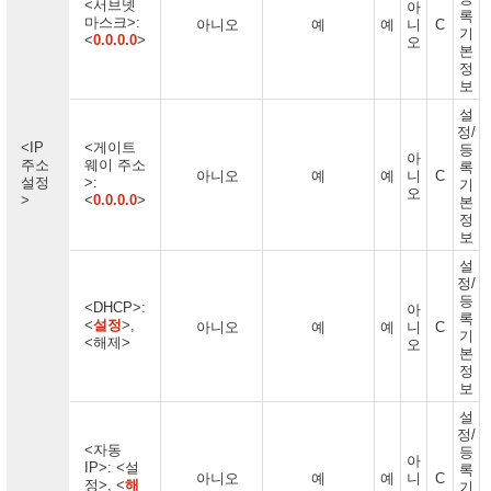
<서브넷
아
록
마스크>:
아니오
예
예
니
C
기
<
0.0.0.0
>
오
본
정
보
설
정/
<IP
<게이트
등
아
주소
웨이 주소
록
아니오
예
예
니
C
설정
>:
기
오
>
<
0.0.0.0
>
본
정
보
설
정/
등
<DHCP>:
아
록
<
설정
>,
아니오
예
예
니
C
기
<해제>
오
본
정
보
설
정/
<자동
등
아
IP>: <설
록
아니오
예
예
니
C
정>, <
해
기