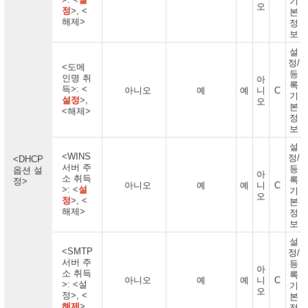
기
오
정
>, <
본
해제>
정
보
설
정/
<도메
등
인명 취
아
록
득>: <
아니오
예
예
니
C
기
설정
>,
오
본
<해제>
정
보
설
<WINS
정/
<DHCP
서버 주
등
옵션 설
아
소 취득
록
정>
아니오
예
예
니
C
>: <
설
기
오
정
>, <
본
해제>
정
보
설
<SMTP
정/
서버 주
등
아
소 취득
록
아니오
예
예
니
C
>: <설
기
오
정>, <
본
해제
>
정