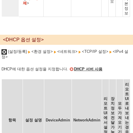
오
제
>
본
정
보
<DHCP 옵션 설정>
(설정/등록)
<환경 설정>
<네트워크>
<TCP/IP 설정>
<IPv4 설
정>
DHCP에 대한 옵션 설정을 지정합니다.
DHCP 서버 사용
리
모
트
리
장
UI
모
치
모
로
트
정
두
내
UI
보
가
보
에
전
져
내
항목
설정 설명
DeviceAdmin
NetworkAdmin
서
달
오
는
설
가
기
경
정
능
기
우