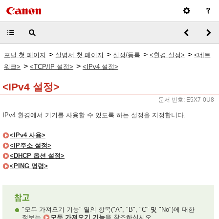
>
>
>
>
포털 첫 페이지
설명서 첫 페이지
설정/등록
<환경 설정>
<네트
>
>
워크>
<TCP/IP 설정>
<IPv4 설정>
<IPv4 설정>
문서 번호: E5X7-0U8
IPv4 환경에서 기기를 사용할 수 있도록 하는 설정을 지정합니다.
<IPv4 사용>
<IP주소 설정>
<DHCP 옵션 설정>
<PING 명령>
"모두 가져오기 기능" 열의 항목("A", "B", "C" 및 "No")에 대한
정보는
모두 가져오기 기능
을 참조하십시오.