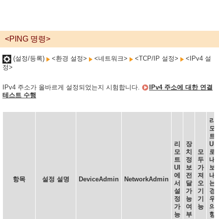
<PING 명령>
(설정/등록)
<환경 설정>
<네트워크>
<TCP/IP 설정>
<IPv4 설
정>
IPv4 주소가 올바르게 설정되었는지 시험합니다.
IPv4 주소에 대한 연결
테스트 수행
리
모
트
리
장
UI
모
치
모
로
트
정
두
내
UI
보
가
보
에
전
져
내
항목
설정 설명
DeviceAdmin
NetworkAdmin
서
달
오
는
설
가
기
경
정
능
기
우
가
여
능
의
능
부
항