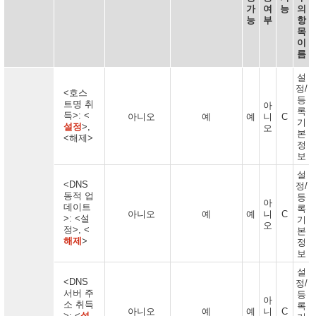
가
여
능
의
능
부
항
목
이
름
설
정/
<호스
등
트명 취
아
록
득>: <
아니오
예
예
니
C
기
설정
>,
오
본
<해제>
정
보
설
<DNS
정/
동적 업
등
아
데이트
록
아니오
예
예
니
C
>: <설
기
오
정>, <
본
해제
>
정
보
설
<DNS
정/
서버 주
등
아
소 취득
록
아니오
예
예
니
C
>: <
설