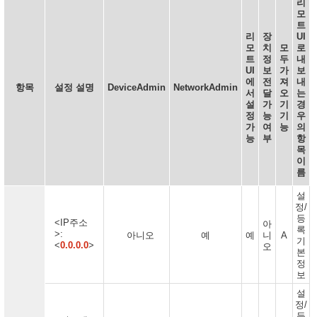
리
모
트
리
장
UI
모
치
모
로
트
정
두
내
UI
보
가
보
에
전
져
내
항목
설정 설명
DeviceAdmin
NetworkAdmin
서
달
오
는
설
가
기
경
정
능
기
우
가
여
능
의
능
부
항
목
이
름
설
정/
등
<IP주소
아
록
>:
아니오
예
예
니
A
기
<
0.0.0.0
>
오
본
정
보
설
정/
등