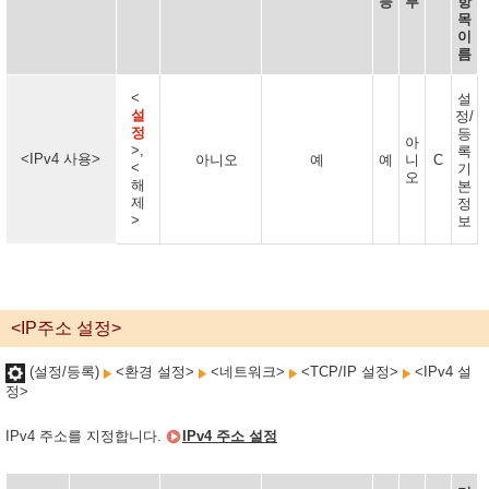
능
부
항
목
이
름
<
설
설
정/
정
등
아
>,
록
<IPv4 사용>
아니오
예
예
니
C
<
기
오
해
본
제
정
>
보
<IP주소 설정>
(설정/등록)
<환경 설정>
<네트워크>
<TCP/IP 설정>
<IPv4 설
정>
IPv4 주소를 지정합니다.
IPv4 주소 설정