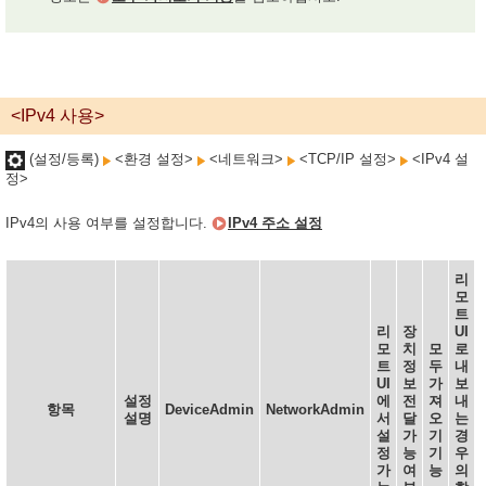
<IPv4 사용>
(설정/등록)
<환경 설정>
<네트워크>
<TCP/IP 설정>
<IPv4 설
정>
IPv4의 사용 여부를 설정합니다.
IPv4 주소 설정
리
모
트
리
장
UI
모
치
모
로
트
정
두
내
UI
보
가
보
설정
에
전
져
내
항목
DeviceAdmin
NetworkAdmin
설명
서
달
오
는
설
가
기
경
정
능
기
우
가
여
능
의