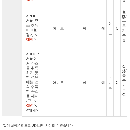
보
설
<POP
정/
서버 주
등
아
소 취득
록
아니오
예
예
니
C
>: <설
기
오
정>, <
본
해제
>
정
보
<DHCP
서버에
서 주소
설
를 취득
정/
하지 못
등
한 경우
아
록
에는 전
아니오
예
예
니
C
기
회 취득
오
본
한 주소
정
를 해제
보
*1
>
: <
설정
>,
<해제>
*1 이 설정은 리모트 UI에서만 지정할 수 있습니다.