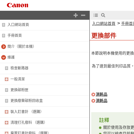
>
入口網站首頁
手冊首
入口網站首頁
更換部件
手冊首頁
簡介（關於本機）
本節說明本機使用的更換
維護
為了達到最佳列印品質
檢查斷路器
一般清潔
更換碳粉匣
消耗品
消耗品
更換廢棄碳粉回收盒
裝入釘書針 （選購）
清理打孔廢料 （選購）
關於使用及存放
您可以檢查目前
棄置釘書針廢料 （選購）