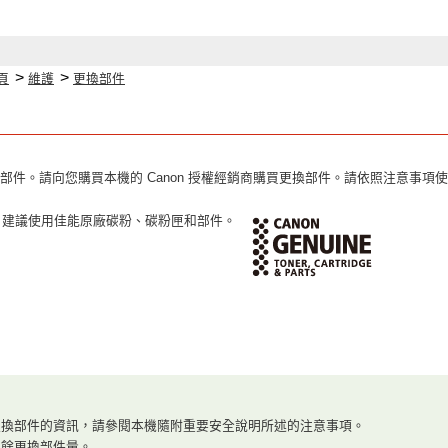
>
>
頁
維護
更換部件
部件。請向您購買本機的 Canon 授權經銷商購買更換部件。請依照注意事項
，建議使用佳能原廠碳粉、碳粉匣和部件。
更換部件的資訊，請參閱本機隨附重要安全說明所述的注意事項。
剩餘更換部件量。