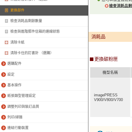
檢查消耗品剩
更換部件
檢查消耗品剩餘數量
檢查與進階郵件信箱的連線狀態
消耗品
清除卡紙
清除卡住的釘書針 （選購）
更換碳粉匣
選購配件
機型名稱
設定
基本操作
imagePRESS
紙張類型管理設定
V900/V800/V700
調整列印與裝訂品質
列印/掃描
連結行動裝置