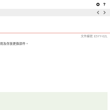
文件編號: E5YY-02L
使用及存放更換部件。