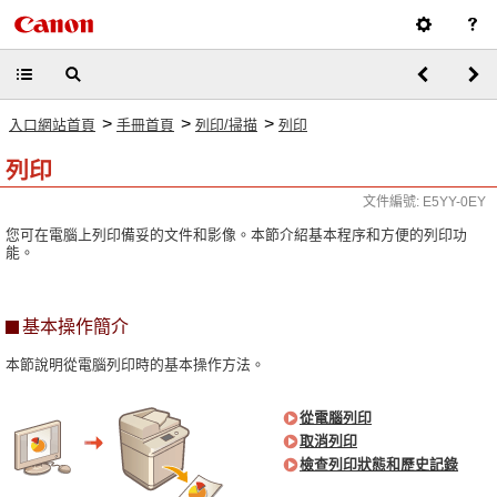
>
>
>
入口網站首頁
手冊首頁
列印/掃描
列印
列印
文件編號: E5YY-0EY
您可在電腦上列印備妥的文件和影像。本節介紹基本程序和方便的列印功
能。
基本操作簡介
本節說明從電腦列印時的基本操作方法。
從電腦列印
取消列印
檢查列印狀態和歷史記錄