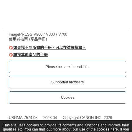
imagePRESS V900 / V800 / V700
使用者指南 (產品手冊)
如果找不到所需的手冊，可以在這裡搜尋。
尋找其他產品的手冊
Please be sure to read this.‎
Supported browsers
Cookies
USRMA-7574-06
2026-04
Copyright CANON INC. 2026
This site uses cookies to provide its contents and functions and improve their
qualities etc. You can find out more about our use of the cookies
here
. If you