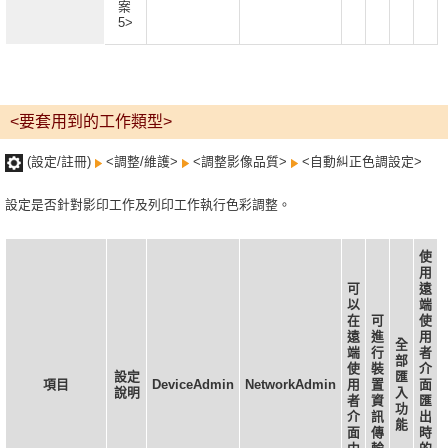
案
5>
<要套用到的工作類型>
(設定/註冊)
<調整/維護>
<調整影像品質>
<自動糾正色調設定>
設定是否針對影印工作及列印工作執行色彩調整。
使
用
可
遠
以
端
在
可
使
遠
進
用
全
端
行
者
部
使
裝
介
設定
匯
項目
DeviceAdmin
NetworkAdmin
用
置
面
說明
入
者
資
匯
功
介
訊
出
能
面
傳
時