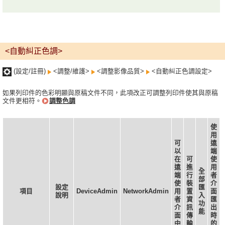
<自動糾正色調>
(設定/註冊)
<調整/維護>
<調整影像品質>
<自動糾正色調設定>
如果列印件的色彩明顯與原稿文件不同，此項改正可調整列印件使其與原稿
文件更相符。
調整色調
使
用
可
遠
以
端
在
可
使
遠
進
用
全
端
行
者
部
使
裝
介
設定
匯
項目
DeviceAdmin
NetworkAdmin
用
置
面
說明
入
者
資
匯
功
介
訊
出
能
面
傳
時
中
輸
的