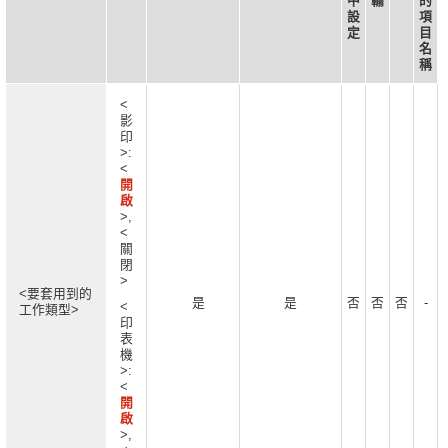
中
輸
的
設
項
定
目
名
稱
<
影
印
>:
<
開
啟
>,
<
關
閉
>
<要套用到的
是
是
否
否
否
-
<
工作類型>
印
表
機
>:
<
開
啟
>,