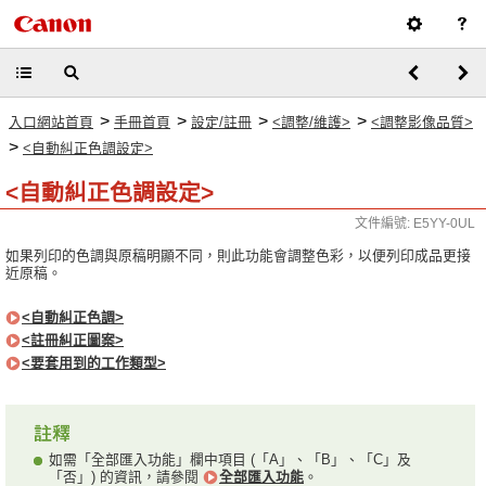
>
>
>
>
入口網站首頁
手冊首頁
設定/註冊
<調整/維護>
<調整影像品質>
>
<自動糾正色調設定>
<自動糾正色調設定>
文件編號: E5YY-0UL
如果列印的色調與原稿明顯不同，則此功能會調整色彩，以便列印成品更接
近原稿。
<自動糾正色調>
<註冊糾正圖案>
<要套用到的工作類型>
如需「全部匯入功能」欄中項目 (「A」、「B」、「C」及
「否」) 的資訊，請參閱
全部匯入功能
。