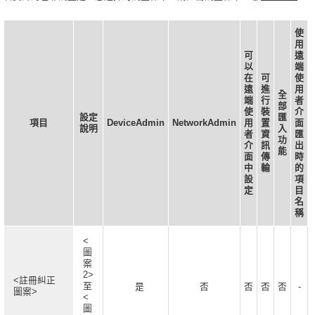
使
用
可
遠
以
端
在
可
使
遠
進
用
全
端
行
者
部
使
裝
介
設定
匯
項目
DeviceAdmin
NetworkAdmin
用
置
面
說明
入
者
資
匯
功
介
訊
出
能
面
傳
時
中
輸
的
設
項
定
目
名
稱
<
圖
案
2>
<註冊糾正
至
是
否
否
否
否
-
圖案>
<
圖