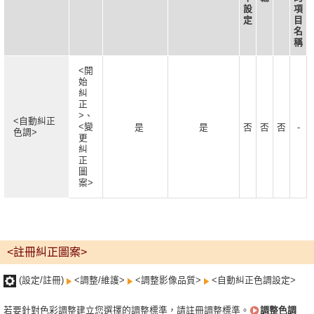
設
項
定
目
名
稱
<開
始
糾
正
>、
<自動糾正
<變
是
是
否
否
否
-
色調>
更
糾
正
圖
案>
<註冊糾正圖案>
(設定/註冊)
<調整/維護>
<調整影像品質>
<自動糾正色調設定>
若要針對色彩調整建立您選擇的調整標準，請註冊調整標準。
調整色調