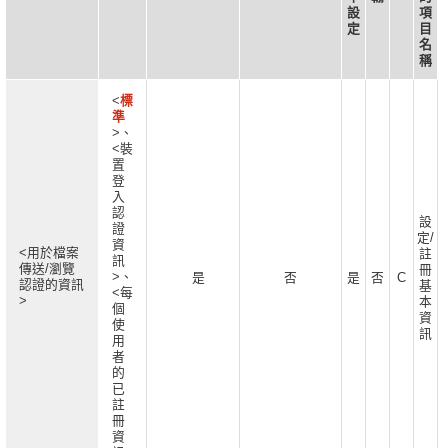
設
項
定
目
名
稱
<
標
準
>、
<裝
置
登
入
認
設
證
定/
資
<用於檔案
註
訊
傳送/瀏覽
冊
>、
是
否
是
否
C
認證的資訊
基
<每
>
本
個
資
使
訊
用
者
的
已
註
冊
資