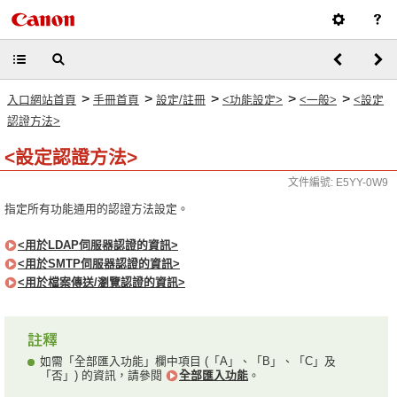
>
>
>
>
>
入口網站首頁
手冊首頁
設定/註冊
<功能設定>
<一般>
<設定
認證方法>
<設定認證方法>
文件編號: E5YY-0W9
指定所有功能通用的認證方法設定。
<用於LDAP伺服器認證的資訊>
<用於SMTP伺服器認證的資訊>
<用於檔案傳送/瀏覽認證的資訊>
如需「全部匯入功能」欄中項目 (「A」、「B」、「C」及
「否」) 的資訊，請參閱
全部匯入功能
。