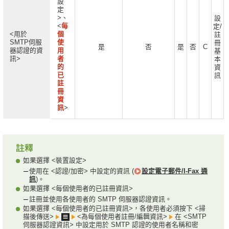
設
定
>、
設
<
每
定/
<用於
個
註
SMTP伺服
使
冊
是
否
是
否
C
器認證的資
用
基
訊>
者
本
的
資
已
訊
註
冊
資
訊
>
如果選擇 <裝置設定>
使用在 <認證/加密> 中設定的資訊 (
設定電子郵件/I-Fax 通
訊
)。
如果選擇 <每個使用者的已註冊資訊>
註冊並使用各使用者的 SMTP 伺服器認證資訊。
如果選擇 <每個使用者的已註冊資訊>，各使用者必須按下 <掃
描後傳送>
<為每個使用者註冊/編輯資訊>
在 <SMTP
伺服器認證資訊> 中設定用於 SMTP 認證的使用者名稱和密