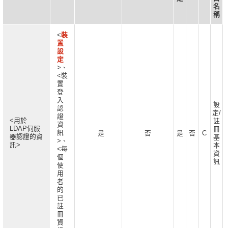
名
稱
<
裝
置
設
定
>、
<裝
置
登
入
設
認
定/
證
<用於
註
資
LDAP伺服
冊
訊
是
否
是
否
C
器認證的資
基
>、
訊>
本
<每
資
個
訊
使
用
者
的
已
註
冊
資