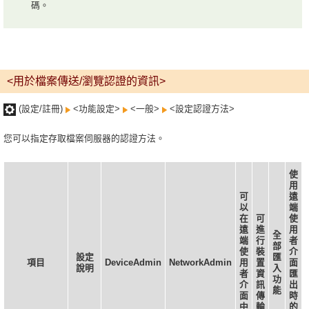
碼。
<用於檔案傳送/瀏覽認證的資訊>
(設定/註冊)
<功能設定>
<一般>
<設定認證方法>
您可以指定存取檔案伺服器的認證方法。
使
用
可
遠
以
端
在
可
使
遠
進
用
全
端
行
者
部
使
裝
介
設定
匯
項目
DeviceAdmin
NetworkAdmin
用
置
面
說明
入
者
資
匯
功
介
訊
出
能
面
傳
時
中
輸
的