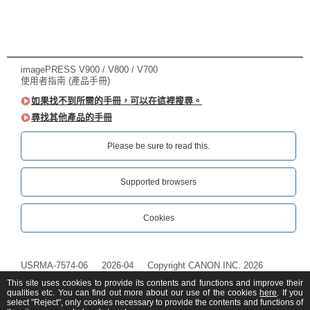
imagePRESS V900 / V800 / V700
使用者指南 (產品手冊)
如果找不到所需的手冊，可以在這裡搜尋。
尋找其他產品的手冊
Please be sure to read this.‎
Supported browsers
Cookies
USRMA-7574-06
2026-04
Copyright CANON INC. 2026
This site uses cookies to provide its contents and functions and improve their
qualities etc. You can find out more about our use of the cookies
here
. If you
select "Reject", only cookies necessary to provide the contents and functions of