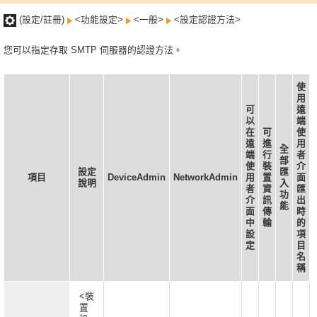
(設定/註冊)
<功能設定>
<一般>
<設定認證方法>
您可以指定存取 SMTP 伺服器的認證方法。
使
用
可
遠
以
端
在
可
使
遠
進
用
全
端
行
者
部
使
裝
介
設定
匯
項目
DeviceAdmin
NetworkAdmin
用
置
面
說明
入
者
資
匯
功
介
訊
出
能
面
傳
時
中
輸
的
設
項
定
目
名
稱
<裝
置