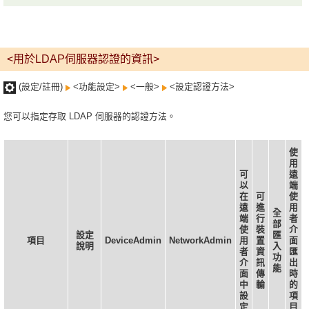
<用於LDAP伺服器認證的資訊>
(設定/註冊)
<功能設定>
<一般>
<設定認證方法>
您可以指定存取 LDAP 伺服器的認證方法。
使
用
可
遠
以
端
在
可
使
遠
進
用
全
端
行
者
部
使
裝
介
設定
匯
項目
DeviceAdmin
NetworkAdmin
用
置
面
說明
入
者
資
匯
功
介
訊
出
能
面
傳
時
中
輸
的
設
項
定
目