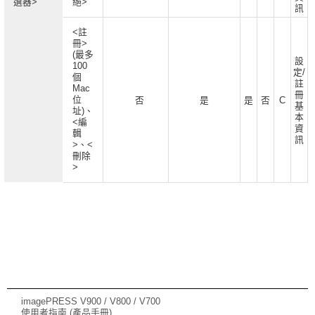
選器>
絕>
訊
<註
冊>
(最多
設
100
定/
個
註
Mac
冊
位
否
是
是
否
C
基
址)、
本
<編
資
輯
訊
>、<
刪除
>
imagePRESS V900 / V800 / V700
使用者指南 (產品手冊)