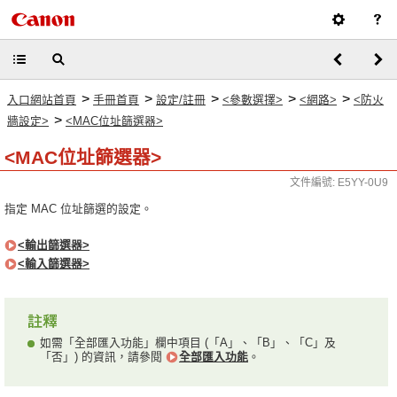
>
>
>
>
>
入口網站首頁
手冊首頁
設定/註冊
<參數選擇>
<網路>
<防火
>
牆設定>
<MAC位址篩選器>
<MAC位址篩選器>
文件編號: E5YY-0U9
指定 MAC 位址篩選的設定。
<輸出篩選器>
<輸入篩選器>
如需「全部匯入功能」欄中項目 (「A」、「B」、「C」及
「否」) 的資訊，請參閱
全部匯入功能
。