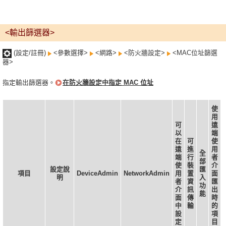
<輸出篩選器>
(設定/註冊)
<參數選擇>
<網路>
<防火牆設定>
<MAC位址篩選
器>
指定輸出篩選器。
在防火牆設定中指定 MAC 位址
使
用
可
遠
以
端
在
可
使
遠
進
用
全
端
行
者
部
使
裝
介
設定說
匯
項目
DeviceAdmin
NetworkAdmin
用
置
面
明
入
者
資
匯
功
介
訊
出
能
面
傳
時
中
輸
的
設
項
定
目