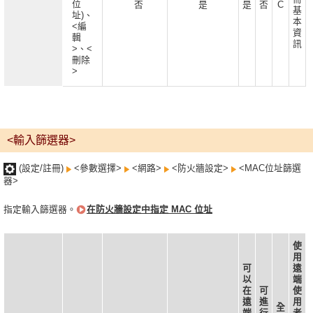
位
否
是
是
否
C
基
址)、
本
<編
資
輯
訊
>、<
刪除
>
<輸入篩選器>
(設定/註冊)
<參數選擇>
<網路>
<防火牆設定>
<MAC位址篩選
器>
指定輸入篩選器。
在防火牆設定中指定 MAC 位址
使
用
可
遠
以
端
在
可
使
遠
進
用
全
端
行
者