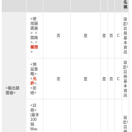
名
稱
<使
設
用篩
定/
選器
註
>: <
冊
否
是
是
否
C
開啟
基
>, <
本
關閉
資
>
訊
設
<預
定/
設策
註
略>:
冊
<
允
否
是
是
否
C
基
許
>,
本
<輸出篩
<拒
資
選器>
絕>
訊
<註
冊>
(最多
設
100
定/
個
註
Mac
冊