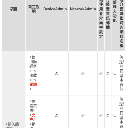
部
使
裝
介
設定說
匯
項目
DeviceAdmin
NetworkAdmin
用
置
面
明
入
者
資
匯
功
介
訊
出
能
面
傳
時
中
輸
的
設
項
定
目
名
稱
<使
設
用篩
定/
選器
註
>: <
冊
否
是
是
否
C
開啟
基
>, <
本
關閉
資
>
訊
設
<預
定/
設策
註
略>:
冊
<
允
否
是
是
否
C
基
許
>,
本
<輸入篩
<拒
資