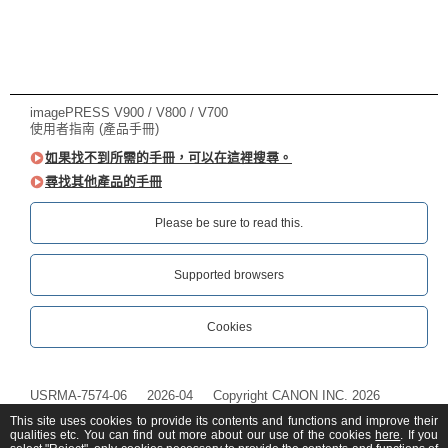
imagePRESS V900 / V800 / V700
使用者指南 (產品手冊)
如果找不到所需的手冊，可以在這裡搜尋。
尋找其他產品的手冊
Please be sure to read this.‎
Supported browsers
Cookies
USRMA-7574-06
2026-04
Copyright CANON INC. 2026
This site uses cookies to provide its contents and functions and improve their
qualities etc. You can find out more about our use of the cookies
here
. If you