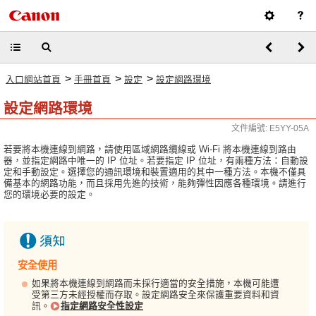
>
>
>
入口網站首頁
手冊首頁
設定
設定網路環境
設定網路環境
文件編號: E5YY-05A
若要將本機連線到網路，請使用區域網路纜線或 Wi-Fi 將本機連線到路由
器，並指定網路中唯一的 IP 位址。若要指定 IP 位址，有兩種方法：自動設
定和手動設定。選擇您的通訊環境和裝置適用的其中一種方法。本機不僅具
備基本的網路功能，而且採用先進的技術，能夠彈性因應各種環境。請進行
您的環境必要的設定。
安全使用
如果將本機連線到網路而未採行適當的安全措施，本機可能遭
受第三方未經授權而存取。設定網路安全來保護重要資料和資
訊。
指定網路安全性設定