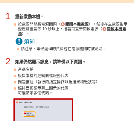
1
重新啟動本機。
按電源開關將電源關閉（
關閉本機電源
），然後在主電源指示
燈熄滅後請等 10 秒以上，接著再重新開啟電源（
開啟本機電
源
）。
請注意，等候處理的資料會在電源關閉時被清除。
2
如果仍然顯示訊息，請準備以下資訊。
產品名稱
販售本機的經銷商或服務代表
問題描述（執行的指定操作以及結果和徵狀等）
觸控面板顯示幕上顯示的代碼
可能顯示多個代碼。