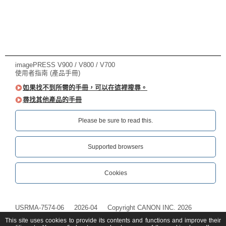
imagePRESS V900 / V800 / V700
使用者指南 (產品手冊)
如果找不到所需的手冊，可以在這裡搜尋。
尋找其他產品的手冊
Please be sure to read this.‎
Supported browsers
Cookies
USRMA-7574-06
2026-04
Copyright CANON INC. 2026
This site uses cookies to provide its contents and functions and improve their