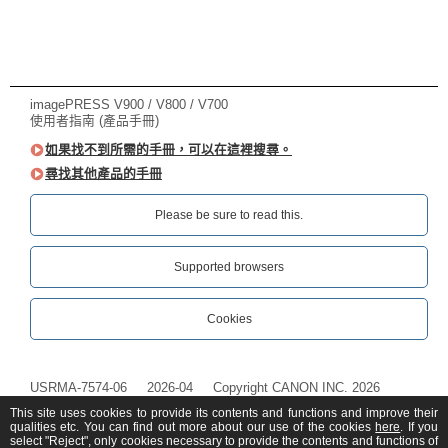
imagePRESS V900 / V800 / V700
使用者指南 (產品手冊)
如果找不到所需的手冊，可以在這裡搜尋。
尋找其他產品的手冊
Please be sure to read this.‎
Supported browsers
Cookies
USRMA-7574-06
2026-04
Copyright CANON INC. 2026
This site uses cookies to provide its contents and functions and improve their
qualities etc. You can find out more about our use of the cookies
here
. If you
select "Reject", only cookies necessary to provide the contents and functions of