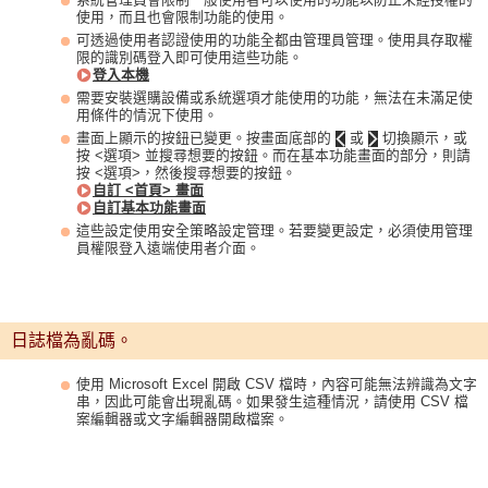
使用，而且也會限制功能的使用。
可透過使用者認證使用的功能全都由管理員管理。使用具存取權
限的識別碼登入即可使用這些功能。
登入本機
需要安裝選購設備或系統選項才能使用的功能，無法在未滿足使
用條件的情況下使用。
畫面上顯示的按鈕已變更。按畫面底部的
或
切換顯示，或
按 <選項> 並搜尋想要的按鈕。而在基本功能畫面的部分，則請
按 <選項>，然後搜尋想要的按鈕。
自訂 <首頁> 畫面
自訂基本功能畫面
這些設定使用安全策略設定管理。若要變更設定，必須使用管理
員權限登入遠端使用者介面。
日誌檔為亂碼。
使用 Microsoft Excel 開啟 CSV 檔時，內容可能無法辨識為文字
串，因此可能會出現亂碼。如果發生這種情況，請使用 CSV 檔
案編輯器或文字編輯器開啟檔案。