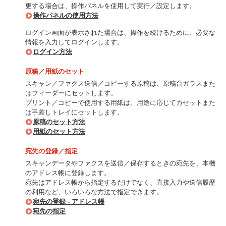
更する場合は、操作パネルを使用して実行／設定します。
操作パネルの使用方法
ログイン画面が表示された場合は、操作を続けるために、必要な
情報を入力してログインします。
ログイン方法
原稿／用紙のセット
スキャン／ファクス送信／コピーする原稿は、原稿台ガラスまた
はフィーダーにセットします。
プリント／コピーで使用する用紙は、用途に応じてカセットまた
は手差しトレイにセットします。
原稿のセット方法
用紙のセット方法
宛先の登録／指定
スキャンデータやファクスを送信／保存するときの宛先を、本機
のアドレス帳に登録します。
宛先はアドレス帳から指定するだけでなく、直接入力や送信履歴
の利用など、いろいろな方法で指定できます。
宛先の登録 - アドレス帳
宛先の指定