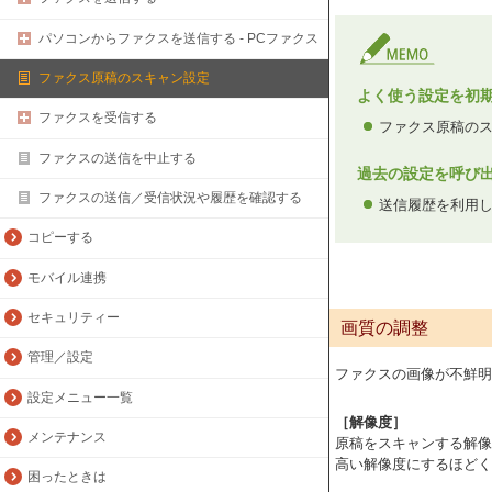
パソコンからファクスを送信する - PCファクス
ファクス原稿のスキャン設定
よく使う設定を初
ファクスを受信する
ファクス原稿の
ファクスの送信を中止する
過去の設定を呼び出す
ファクスの送信／受信状況や履歴を確認する
送信履歴を利用
コピーする
モバイル連携
セキュリティー
画質の調整
管理／設定
ファクスの画像が不鮮明
設定メニュー一覧
［解像度］
メンテナンス
原稿をスキャンする解像
高い解像度にするほどく
困ったときは